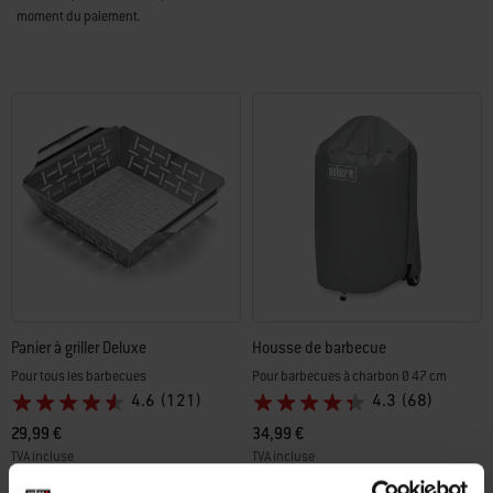
moment du paiement.
Panier à griller Deluxe
Housse de barbecue
Pour tous les barbecues
Pour barbecues à charbon Ø 47 cm
4.6
(121)
4.3
(68)
29,99 €
34,99 €
TVA incluse
TVA incluse
0,17 € Écotaxe
Color Options