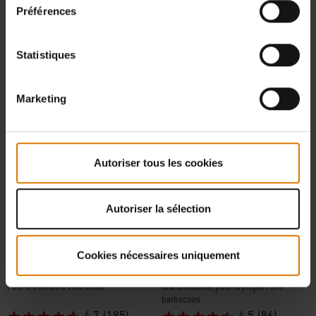
TVA incluse
TVA incluse
Préférences
0,52 € Écotaxe
Color Options
Color Options
Statistiques
Marketing
Autoriser tous les cookies
Autoriser la sélection
Cookies nécessaires uniquement
Housse Premium de barbecue
Panier à griller
Pour les séries Q 100/1000
Grand modèle, pour la plupart des
barbecues