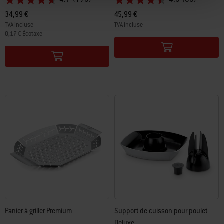
4.7
(195)
4.5
(86)
34,99 €
45,99 €
TVA incluse
TVA incluse
0,17 € Écotaxe
Color Options
Color Options
Panier à griller Premium
Support de cuisson pour poulet
Deluxe