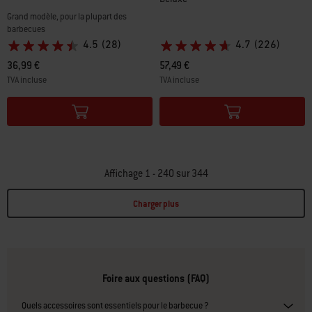
Grand modèle, pour la plupart des
barbecues
4.5
(28)
4.7
(226)
36,99 €
57,49 €
TVA incluse
TVA incluse
Color Options
Color Options
Affichage 1 - 240 sur 344
Charger plus
Page 1
Page 2
Page 3
Page 4
Page 5
Page 6
Page 7
Page 8
Page 9
Page 10
P
Foire aux questions (FAQ)
Quels accessoires sont essentiels pour le barbecue ?