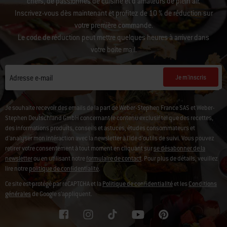
chefs, de passionnés de cuisine et d’amateurs de plein air.
Inscrivez-vous dès maintenant et profitez de 10 % de réduction sur
votre première commande.
Le code de réduction peut mettre quelques heures à arriver dans
votre boîte mail.
Je m'inscris
Adresse e-mail
Je souhaite recevoir des emails de la part de Weber-Stephen France SAS et Weber-
Stephen Deutschland GmbH concernant le contenu exclusif tel que des recettes,
des informations produits, conseils et astuces, études consommateurs et
d'analyser mon intéraction avec la newsletter à l'ide d'outils de suivi. Vous pouvez
retirer votre consentement à tout moment en cliquant sur
se désabonner de la
newsletter
ou en utilisant notre
formulaire de contact
. Pour plus de détails, veuillez
lire notre
politique de confidentialité
.
Ce site est protégé par reCAPTCHA et la
Politique de confidentialité
et les
Conditions
générales
de Google s’appliquent.