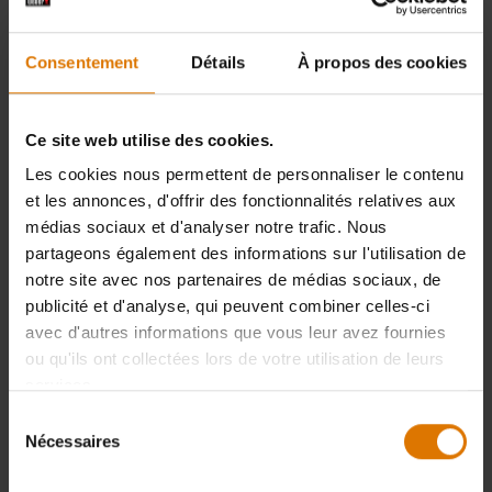
Color Options
Consentement
Détails
À propos des cookies
Ce site web utilise des cookies.
Les cookies nous permettent de personnaliser le contenu
et les annonces, d'offrir des fonctionnalités relatives aux
médias sociaux et d'analyser notre trafic. Nous
partageons également des informations sur l'utilisation de
notre site avec nos partenaires de médias sociaux, de
publicité et d'analyse, qui peuvent combiner celles-ci
avec d'autres informations que vous leur avez fournies
ou qu'ils ont collectées lors de votre utilisation de leurs
Thermomètre à lecture instantanée
Plan de travail latéral
services.
Works with Weber® 18" and 22" Kettle
Sélection
charcoal grills
Nécessaires
du
2.6
(557)
4.3
(80)
consentement
24,49 €
84,99 €