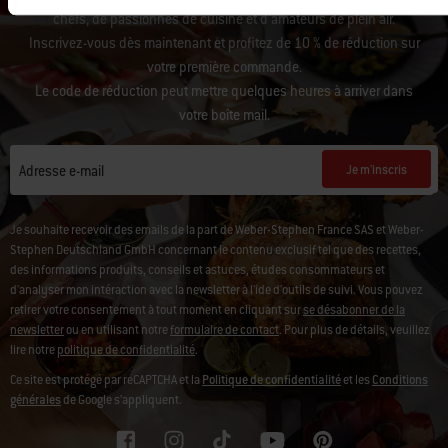
chefs, de passionnés de cuisine et d’amateurs de plein air.
Inscrivez-vous dès maintenant et profitez de 10 % de réduction sur
votre première commande.
Le code de réduction peut mettre quelques heures à arriver dans
votre boîte mail.
Je m'inscris
Adresse e-mail
Je souhaite recevoir des emails de la part de Weber-Stephen France SAS et Weber-
Stephen Deutschland GmbH concernant le contenu exclusif tel que des recettes,
des informations produits, conseils et astuces, études consommateurs et
d'analyser mon intéraction avec la newsletter à l'ide d'outils de suivi. Vous pouvez
retirer votre consentement à tout moment en cliquant sur
se désabonner de la
newsletter
ou en utilisant notre
formulaire de contact
. Pour plus de détails, veuillez
lire notre
politique de confidentialité
.
Ce site est protégé par reCAPTCHA et la
Politique de confidentialité
et les
Conditions
générales
de Google s’appliquent.