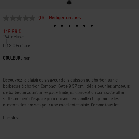
(0)
Rédiger un avis
Aucune
valeur
de
149,99 €
notation
TVA incluse
Lien
|
sur
0,18 € Écotaxe
la
même
COULEUR :
Color
Noir
page.
Disponibilité:
Découvrez le plaisir et la saveur de la cuisson au charbon sur le
barbecue à charbon Compact Kettle Ø 57 cm. Idéale pour les amateurs
de barbecue ayant un espace limité, sa conception compacte offre
suffisamment d'espace pour cuisiner en famille et rapproche les
aliments des braises pour une excellente saisie. Comme tous les
barbecues boules Weber®, il a été conçu pour durer, avec une cuve et
un couvercle à revêtement émaillé qui conservent la chaleur et résistent
Lire plus
à la rouille, à l’écaillage et aux rayures, ainsi que des clapets de
ventilation de la cuve et du couvercle réglables pour un réglage précis
de la chaleur et des résultats parfaits. Grâce à ses deux roulettes, ce