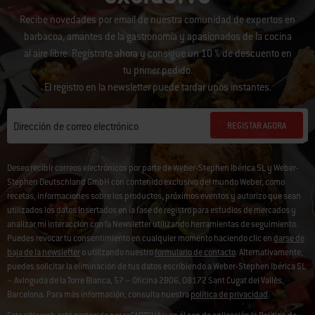
Recibe novedades por email de nuestra comunidad de expertos en
barbacoa, amantes de la gastronomía y apasionados de la cocina
al aire libre. Regístrate ahora y consigue un 10 % de descuento en
tu primer pedido.
El registro en la newsletter puede tardar unos instantes.
REGISTAR AGORA
Dirección de correo electrónico
Deseo recibir correos electrónicos por parte de Weber-Stephen Ibérica SL y Weber-
Stephen Deutschland GmbH con contenido exclusivo del mundo Weber, como
recetas, informaciones sobre los productos, próximos eventos y autorizo que sean
utilizados los datos insertados en la fase de registro para estudios de mercados y
analizar mi interacción con la Newsletter utilizando herramientas de seguimiento.
Puedes revocar tu consentimiento en cualquier momento haciendo clic en
darse de
baja de la newsletter
o utilizando nuestro
formulario de contacto
. Alternativamente,
puedes solicitar la eliminación de tus datos escribiendo a Weber-Stephen Ibérica SL
– Avinguda de la Torre Blanca, 57 – Oficina 2B06, 08172 Sant Cugat del Vallès,
Barcelona. Para más información, consulta nuestra
política de privacidad
.