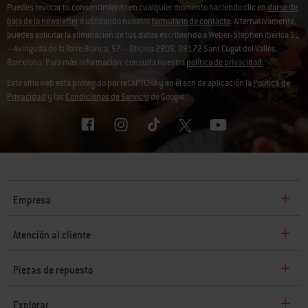
Puedes revocar tu consentimiento en cualquier momento haciendo clic en
darse de
baja de la newsletter
o utilizando nuestro
formulario de contacto
. Alternativamente,
puedes solicitar la eliminación de tus datos escribiendo a Weber-Stephen Ibérica SL
– Avinguda de la Torre Blanca, 57 – Oficina 2B06, 08172 Sant Cugat del Vallès,
Barcelona. Para más información, consulta nuestra
política de privacidad
.
Este sitio web está protegido por reCAPTCHA y en él son de aplicación la
Política de
Privacidad
y las
Condiciones de Servicio
de Google.
Empresa
Atención al cliente
Piezas de repuesto
Explorar