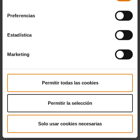
Smokey Joe Premium Ø 37 cm ivory white
consentimiento
Instrucciones de
Preferencias
DOWNLOAD
montaje
(1.57 MB)
Estadística
Manual de usuario
DOWNLOAD
Marketing
(30.21 MB)
Smokey Joe Premium Ø 37 cm Slate Blue
Permitir todas las cookies
Instrucciones de
DOWNLOAD
Permitir la selección
montaje
(771.81 KB)
Solo usar cookies necesarias
Manual de usuario
DOWNLOAD
(30.21 MB)