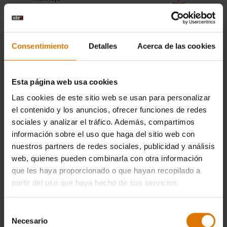
(33.85 MB)
Manual de usuario
DOWNLOAD
Consentimiento
Detalles
Acerca de las cookies
(44.74 MB)
Esta página web usa cookies
Smokey Joe Premium Ø 37 cm Black
Las cookies de este sitio web se usan para personalizar
el contenido y los anuncios, ofrecer funciones de redes
Instrucciones de
sociales y analizar el tráfico. Además, compartimos
DOWNLOAD
montaje
información sobre el uso que haga del sitio web con
(1.06 MB)
nuestros partners de redes sociales, publicidad y análisis
web, quienes pueden combinarla con otra información
que les haya proporcionado o que hayan recopilado a
Manual de usuario
DOWNLOAD
partir del uso que haya hecho de sus servicios.
(30.21 MB)
Selección
Necesario
de