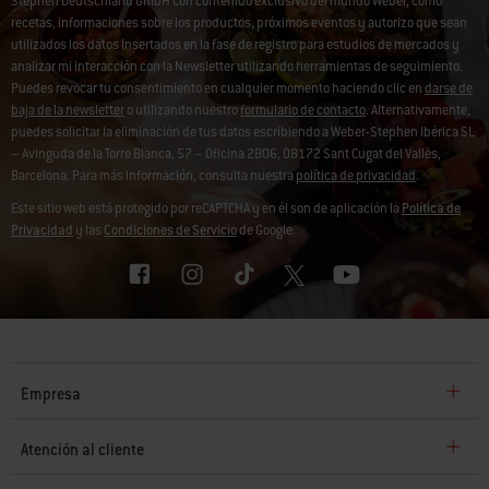
Stephen Deutschland GmbH con contenido exclusivo del mundo Weber, como
recetas, informaciones sobre los productos, próximos eventos y autorizo que sean
utilizados los datos insertados en la fase de registro para estudios de mercados y
analizar mi interacción con la Newsletter utilizando herramientas de seguimiento.
Puedes revocar tu consentimiento en cualquier momento haciendo clic en
darse de
baja de la newsletter
o utilizando nuestro
formulario de contacto
. Alternativamente,
puedes solicitar la eliminación de tus datos escribiendo a Weber-Stephen Ibérica SL
– Avinguda de la Torre Blanca, 57 – Oficina 2B06, 08172 Sant Cugat del Vallès,
Barcelona. Para más información, consulta nuestra
política de privacidad
.
Este sitio web está protegido por reCAPTCHA y en él son de aplicación la
Política de
Privacidad
y las
Condiciones de Servicio
de Google.
Empresa
Atención al cliente