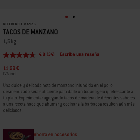
REFERENCIA:
#
17616
TACOS DE MANZANO
1,5 kg
4.8
(34)
Escriba una reseña
4.8
de
5
11,99 €
estrellas,
IVA incl.
valor
medio
Una dulce y delicada nota de manzano infundida en el pollo
de
desmenuzado será suficiente para darle un toque ligero y refrescante a
valoración.
Read
tu plato. Experimentar agregando tacos de madera de diferentes sabores
34
a una receta hace que ahumar y cocinar a la barbacoa resulten aún más
Reviews.
deliciosos.
Enlace
en
la
misma
página.
Ahorra en accesorios