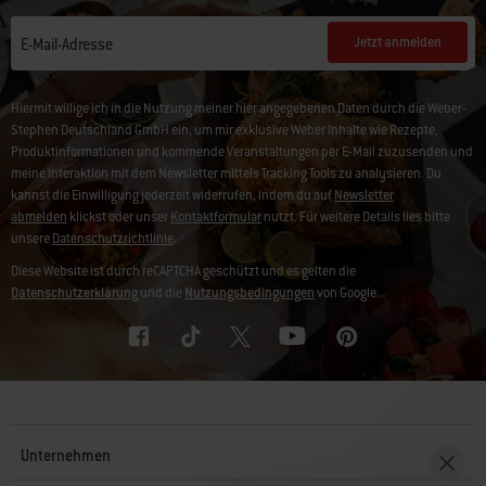
Jetzt anmelden
E-Mail-Adresse
Hiermit willige ich in die Nutzung meiner hier angegebenen Daten durch die Weber-
Stephen Deutschland GmbH ein, um mir exklusive Weber Inhalte wie Rezepte,
Produktinformationen und kommende Veranstaltungen per E-Mail zuzusenden und
meine Interaktion mit dem Newsletter mittels Tracking Tools zu analysieren. Du
kannst die Einwilligung jederzeit widerrufen, indem du auf
Newsletter
abmelden
klickst oder unser
Kontaktformular
nutzt. Für weitere Details lies bitte
unsere
Datenschutzrichtlinie
.
Diese Website ist durch reCAPTCHA geschützt und es gelten die
Datenschutzerklärung
und die
Nutzungsbedingungen
von Google.
Unternehmen