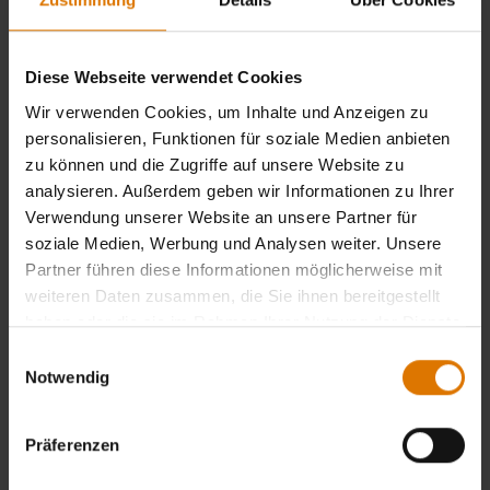
Diese Webseite verwendet Cookies
Wir verwenden Cookies, um Inhalte und Anzeigen zu
personalisieren, Funktionen für soziale Medien anbieten
zu können und die Zugriffe auf unsere Website zu
analysieren. Außerdem geben wir Informationen zu Ihrer
Verwendung unserer Website an unsere Partner für
soziale Medien, Werbung und Analysen weiter. Unsere
WEBER CRAFTED Plancha
Deluxe-Plancha
Partner führen diese Informationen möglicherweise mit
Passend für Genesis II 300 / 400 / 600er-
weiteren Daten zusammen, die Sie ihnen bereitgestellt
Serie
haben oder die sie im Rahmen Ihrer Nutzung der Dienste
4.8
(798)
4.2
(76)
gesammelt haben.
Einwilligungsauswahl
99,99 €
159,99 €
Notwendig
inkl. MwSt., zzgl. Versand
inkl. MwSt., zzgl. Versand
Color Options
Color Options
Informiere mich
Präferenzen