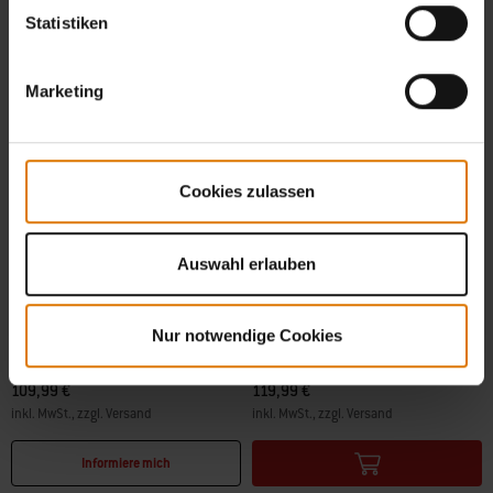
Statistiken
Marketing
Cookies zulassen
Auswahl erlauben
Plancha
Deluxe-Plancha
Für Lumin Elektrogrill
Kompatibel mit ausgewählten Spirit und
SmokeFire Grills
Nur notwendige Cookies
4.2
(15)
4.4
(56)
109,99 €
119,99 €
inkl. MwSt., zzgl. Versand
inkl. MwSt., zzgl. Versand
Color Options
Color Options
Informiere mich