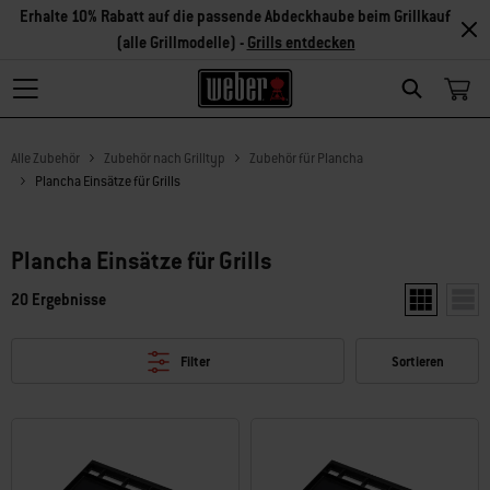
Erhalte 10% Rabatt auf die passende Abdeckhaube beim Grillkauf
(alle Grillmodelle) -
Grills entdecken
Search
Alle Zubehör
Zubehör nach Grilltyp
Zubehör für Plancha
Plancha Einsätze für Grills
Plancha Einsätze für Grills
20 Ergebnisse
Zwei Produkt
Ein P
Filter
Sortieren