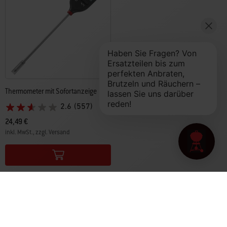
Thermometer mit Sofortanzeige
2.6
(557)
24,49 €
inkl. MwSt., zzgl. Versand
Color Options