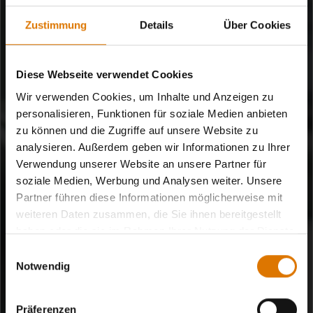
Zustimmung
Details
Über Cookies
Diese Webseite verwendet Cookies
SMARTE GADGETS
Wir verwenden Cookies, um Inhalte und Anzeigen zu
Wirklich smart grillen
personalisieren, Funktionen für soziale Medien anbieten
zu können und die Zugriffe auf unsere Website zu
analysieren. Außerdem geben wir Informationen zu Ihrer
Mit den cleveren Gadgets von Weber kannst du selbstbewusst
Verwendung unserer Website an unsere Partner für
Video abspielen
grillen. Kenne immer den Zustand deiner Speisen. Sei immer
soziale Medien, Werbung und Analysen weiter. Unsere
gewiss, dass es wunderbar schmecken wird.
Partner führen diese Informationen möglicherweise mit
weiteren Daten zusammen, die Sie ihnen bereitgestellt
haben oder die sie im Rahmen Ihrer Nutzung der Dienste
gesammelt haben.
Einwilligungsauswahl
Notwendig
Präferenzen