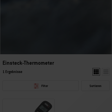
Einsteck-Thermometer
1 Ergebnisse
Zwei Produkt
Ein P
Filter
Sortieren