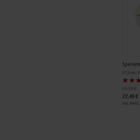
Speisete
27,5 cm / 2
Preis redu
a
29,99 €
22,49 €
inkl. MwSt.
Color Op