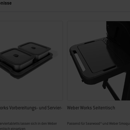
bnisse
euen Ergebnissen aktualisiert.
rks Vorbereitungs- und Servier-
Weber Works Seitentisch
Serviertabletts lassen sich in den Weber
Passend für Searwood® und Weber Smoqu
entisch einsetzen