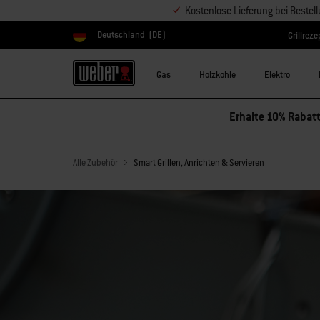
Kostenlose Lieferung bei Bestel
Deutschland
(DE)
Grillreze
Land auswählen
Gas
Holzkohle
Elektro
Erhalte 10% Rabatt
Alle Zubehör
Smart Grillen, Anrichten & Servieren