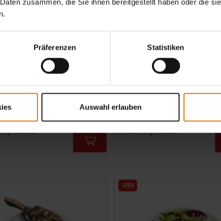
 Daten zusammen, die Sie ihnen bereitgestellt haben oder die s
n.
Präferenzen
Statistiken
es Montagekit für Weber Connect
Weber Connect Lager- und
Transporttasche
4.5
(21)
4.8
(23)
ies
Auswahl erlauben
39,99 €
, zzgl. Versand
inkl. MwSt., zzgl. Versand
tions
Color Options
-25%