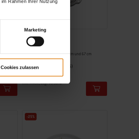
ie im Rahmen Ihrer Nutzung
Marketing
iGrill Halterung
Passend für Weber 47 cm, 57 cm und 67 cm
Holzkohle-Grills (ab 2011)
4.6
(45)
Cookies zulassen
15,99 €
inkl. MwSt., zzgl. Versand
Color Options
-25%