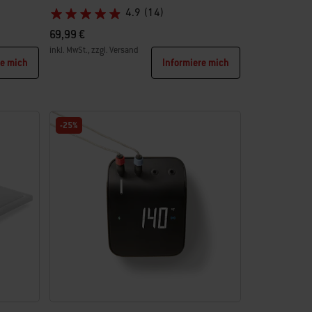
4.9
(14)
69,99 €
inkl. MwSt., zzgl. Versand
re mich
Informiere mich
Color Options
-25%