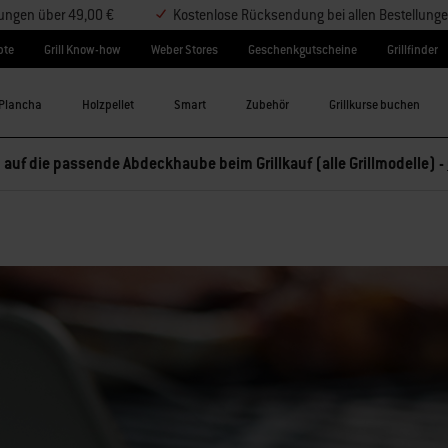
lungen über 49,00 €
Kostenlose Rücksendung bei allen Bestellung
pte
Grill Know-how
Weber Stores
Geschenkgutscheine
Grillfinder
Plancha
Holzpellet
Smart
Zubehör
Grillkurse buchen
 auf die passende Abdeckhaube beim Grillkauf (alle Grillmodelle) -