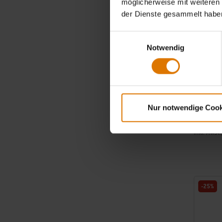
möglicherweise mit weiteren
der Dienste gesammelt habe
Einwilligungsauswahl
Notwendig
6-teilig
Nur notwendige Cook
36,99 €
inkl. MwSt.
Color Op
-25%