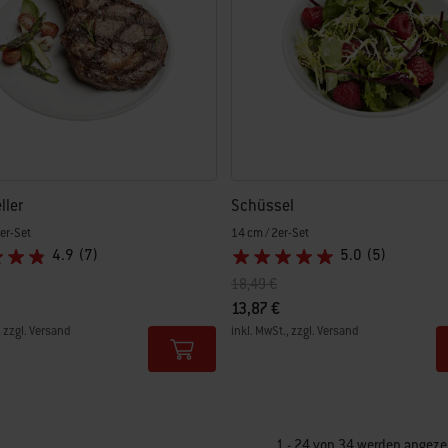
ller
Schüssel
er-Set
14 cm / 2er-Set
4.9
(7)
5.0
(5)
ziert von
uf
Preis reduziert von
auf
18,49 €
13,87 €
, zzgl. Versand
inkl. MwSt., zzgl. Versand
tions
Color Options
1 - 24 von 34 werden angeze