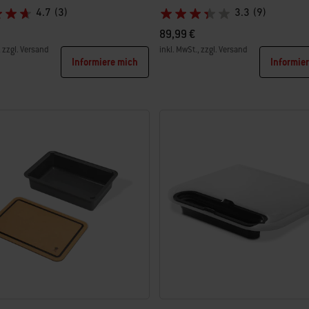
4.7
(3)
3.3
(9)
89,99 €
, zzgl. Versand
inkl. MwSt., zzgl. Versand
Informiere mich
Informie
tions
Color Options