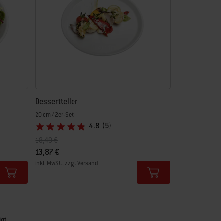
Dessertteller
20 cm / 2er-Set
4.8
(5)
Preis reduziert von
auf
18,49 €
13,87 €
inkl. MwSt., zzgl. Versand
Color Options
igt