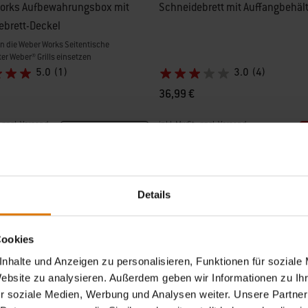
orks Aufbewahrungsbox mit
Schneidebrett mit Auffangbehält
ebrett-Deckel
in die Weber Works Seitentische
er Weber® Grills einsetzen
5.0
(1)
3.0
(4)
36,99 €
, zzgl. Versand
inkl. MwSt., zzgl. Versand
Informiere mich
tions
Color Options
Details
Cookies
nhalte und Anzeigen zu personalisieren, Funktionen für soziale
Website zu analysieren. Außerdem geben wir Informationen zu I
r soziale Medien, Werbung und Analysen weiter. Unsere Partner