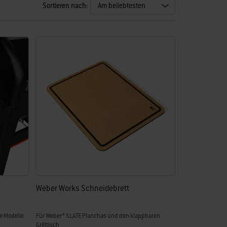
Sortieren nach:
Weber Works Schneidebrett
e Modelle
Für Weber® SLATE Planchas und den klappbaren
Grilltisch