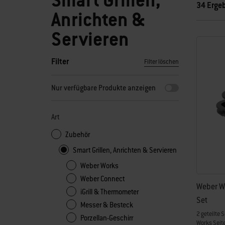
Smart Grillen,
34 Erge
Anrichten &
Servieren
Filter
Filter löschen
Durch Auswahl eines beliebigen Filters wird die Seite mit n
Nur verfügbare Produkte anzeigen
Art
Zubehör
Smart Grillen, Anrichten & Servieren
Weber Works
Weber Connect
Weber Wo
iGrill & Thermometer
Set
Messer & Besteck
2 geteilte 
Porzellan-Geschirr
Works Seit