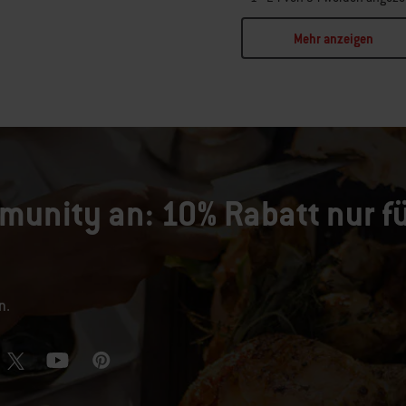
Mehr anzeigen
ge 2
Page 3
munity an: 10% Rabatt nur fü
n.