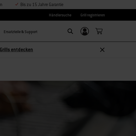
en
Bis zu 15 Jahre Garantie
Händlersuche
Grill registrieren
Ersatzteile & Support
Einloggen/
Search
Weber-ID
Grills entdecken