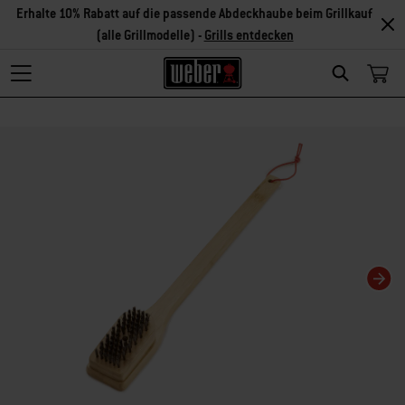
Erhalte 10% Rabatt auf die passende Abdeckhaube beim Grillkauf
(alle Grillmodelle) -
Grills entdecken
Search
Changing this current slide of this carousel will change the current slide of t