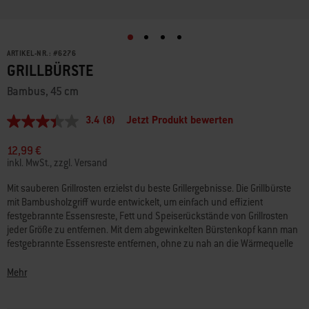
ARTIKEL-NR.:
#
6276
GRILLBÜRSTE
Bambus, 45 cm
3.4
(8)
Jetzt Produkt bewerten
3.4
von
5
12,99 €
Sternen,
inkl. MwSt., zzgl. Versand
Durchschnittswert
der
Mit sauberen Grillrosten erzielst du beste Grillergebnisse. Die Grillbürste
Bewertung.
mit Bambusholzgriff wurde entwickelt, um einfach und effizient
Read
8
festgebrannte Essensreste, Fett und Speiserückstände von Grillrosten
Reviews.
jeder Größe zu entfernen. Mit dem abgewinkelten Bürstenkopf kann man
Link
festgebrannte Essensreste entfernen, ohne zu nah an die Wärmequelle
auf
zu kommen. Den Grillrost vor jeder Benutzung mit der Grillbürste
derselben
Seite.
abbürsten, damit der Grill länger hält und jedes Grillgericht ein echter
Mehr
Genuss ist.