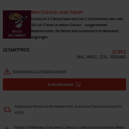
• Entwickelt, um Rückstände einfach und effizient zu entfernen
• Abgewinkelter Bürstenkopf vergrößert den Abstand zur Wärmequelle
Mehr Zubehör, mehr Rabatt
für mehr Sicherheit
• 45 cm lang, um alle Bereiche des Grillrosts zu erreichen
Sichere dir 5 % Rabatt beim Kauf von 2 Zubehörteilen oder volle
• Schlaufe zum Aufhängen der Bürste zur einfachen Aufbewahrung
10 % ab 3 Teilen im selben Einkauf – ausgenommen
• Entspricht den CSA-Normen
Abdeckhauben. Der Rabatt wird automatisch im Warenkorb
abgezogen.
GESAMTPREIS
12,99 €
INKL. MWST., ZZGL. VERSAND
Informationen zur Produktsicherheit
In den Warenkorb
Kostenloser Versand ab Bestellwert 49 €, ansonsten Standardversand für
4,90 €
Pakete 3-6 Werktage, Grills über 31,5kg ca. 1-2 Wochen per Spedition
(
Mehr