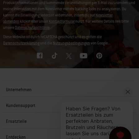
Produktinformationen und kommende Veranstaltungen per E-Mail zuzusenden und
meine Interaktion mit dem Newsletter mittels Tracking Tools zu analysieren. Du
kannst die Einwilligung jederzeit widerrufen, indem du auf
Newsletter
abmelden
klickst oder unser
Kontaktformular
nutzt. Für weitere Details lies bitte
unsere
Datenschutzrichtlinie
.
Diese Website ist durch reCAPTCHA geschützt und es gelten die
Datenschutzerklärung
und die
Nutzungsbedingungen
von Google.
Unternehmen
Kundensupport
Ersatzteile
Entdecken