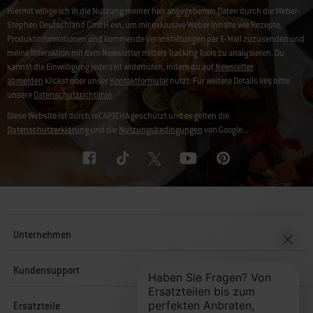
Hiermit willige ich in die Nutzung meiner hier angegebenen Daten durch die Weber-
Stephen Deutschland GmbH ein, um mir exklusive Weber Inhalte wie Rezepte,
Produktinformationen und kommende Veranstaltungen per E-Mail zuzusenden und
meine Interaktion mit dem Newsletter mittels Tracking Tools zu analysieren. Du
kannst die Einwilligung jederzeit widerrufen, indem du auf
Newsletter
abmelden
klickst oder unser
Kontaktformular
nutzt. Für weitere Details lies bitte
unsere
Datenschutzrichtlinie
.
Diese Website ist durch reCAPTCHA geschützt und es gelten die
Datenschutzerklärung
und die
Nutzungsbedingungen
von Google.
Unternehmen
Kundensupport
Ersatzteile