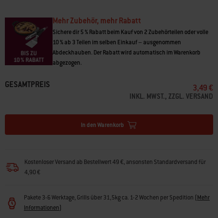
Mehr Zubehör, mehr Rabatt
Sichere dir 5 % Rabatt beim Kauf von 2 Zubehörteilen oder volle
10 % ab 3 Teilen im selben Einkauf – ausgenommen
Abdeckhauben. Der Rabatt wird automatisch im Warenkorb
abgezogen.
GESAMTPREIS
3,49 €
INKL. MWST., ZZGL. VERSAND
In den Warenkorb
Kostenloser Versand ab Bestellwert 49 €, ansonsten Standardversand für
4,90 €
Pakete 3-6 Werktage, Grills über 31,5kg ca. 1-2 Wochen per Spedition
(
Mehr
Informationen
)