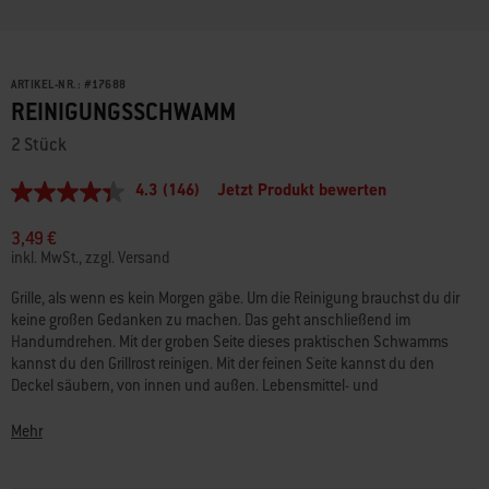
ARTIKEL-NR.:
#
17688
REINIGUNGSSCHWAMM
2 Stück
4.3
(146)
Jetzt Produkt bewerten
4.3
von
5
3,49 €
Sternen,
inkl. MwSt., zzgl. Versand
Durchschnittswert
der
Grille, als wenn es kein Morgen gäbe. Um die Reinigung brauchst du dir
Bewertung.
keine großen Gedanken zu machen. Das geht anschließend im
Read
146
Handumdrehen. Mit der groben Seite dieses praktischen Schwamms
Reviews.
kannst du den Grillrost reinigen. Mit der feinen Seite kannst du den
Link
Deckel säubern, von innen und außen. Lebensmittel- und
auf
Fettrückstände werden so in Sekundenschnelle entfernt.
derselben
Seite.
Mehr