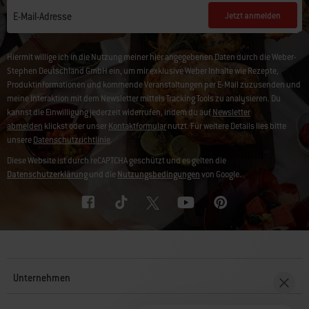
Jetzt anmelden
E-Mail-Adresse
Hiermit willige ich in die Nutzung meiner hier angegebenen Daten durch die Weber-
Stephen Deutschland GmbH ein, um mir exklusive Weber Inhalte wie Rezepte,
Produktinformationen und kommende Veranstaltungen per E-Mail zuzusenden und
meine Interaktion mit dem Newsletter mittels Tracking Tools zu analysieren. Du
kannst die Einwilligung jederzeit widerrufen, indem du auf
Newsletter
abmelden
klickst oder unser
Kontaktformular
nutzt. Für weitere Details lies bitte
unsere
Datenschutzrichtlinie
.
Diese Website ist durch reCAPTCHA geschützt und es gelten die
Datenschutzerklärung
und die
Nutzungsbedingungen
von Google.
Unternehmen