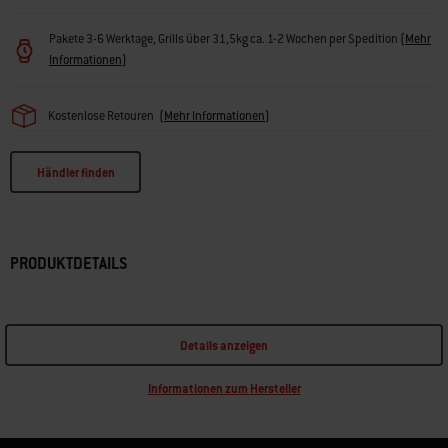
Pakete 3-6 Werktage, Grills über 31,5kg ca. 1-2 Wochen per Spedition
(
Mehr
Informationen
)
Kostenlose Retouren
(
Mehr Informationen
)
Händler finden
PRODUKTDETAILS
Details anzeigen
Informationen zum Hersteller