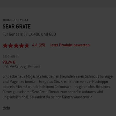
ARTIKEL-NR.:
#
7651
SEAR GRATE
Für Genesis II / LX 400 und 600
4.6
(25)
Jetzt Produkt bewerten
4.6
von
5
Preis reduziert von
auf
104,99 €
Sternen,
78,74 €
Durchschnittswert
inkl. MwSt., zzgl. Versand
der
Bewertung.
Read
Entdecke neue Möglichkeiten, deinen Freunden einen Schmaus für Auge
25
und Magen zu bereiten. Ein gutes Steak, ein Braten von der Hochrippe
Reviews.
oder ein Filet mit wunderschönem Grillmuster – es gibt nichts Besseres.
Link
Dieser gusseiserne Sear Grate-Einsatz zum scharfen Anbraten wird
auf
derselben
unglaublich heiß. So kannst du deinen Gästen wundervolle
Seite.
Grillmarkierungen servieren, wie gemalt!
Mehr