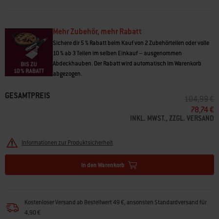
Mehr Zubehör, mehr Rabatt
Sichere dir 5 % Rabatt beim Kauf von 2 Zubehörteilen oder volle
10 % ab 3 Teilen im selben Einkauf – ausgenommen
Abdeckhauben. Der Rabatt wird automatisch im Warenkorb
abgezogen.
GESAMTPREIS
PREIS RED
A
104,99 €
78,74 €
INKL. MWST., ZZGL. VERSAND
Informationen zur Produktsicherheit
In den Warenkorb
Kostenloser Versand ab Bestellwert 49 €, ansonsten Standardversand für
4,90 €