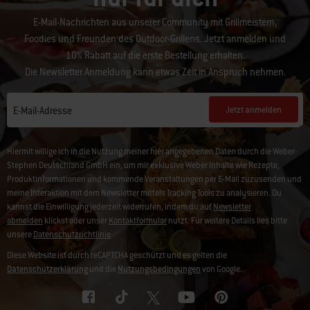
E-Mail-Nachrichten aus unserer Community mit Grillmeistern,
Foodies und Freunden des Outdoor-Grillens. Jetzt anmelden und
10% Rabatt auf die erste Bestellung erhalten.
Die Newsletter Anmeldung kann etwas Zeit in Anspruch nehmen.
Jetzt anmelden
E-Mail-Adresse
Hiermit willige ich in die Nutzung meiner hier angegebenen Daten durch die Weber-
Stephen Deutschland GmbH ein, um mir exklusive Weber Inhalte wie Rezepte,
Produktinformationen und kommende Veranstaltungen per E-Mail zuzusenden und
meine Interaktion mit dem Newsletter mittels Tracking Tools zu analysieren. Du
kannst die Einwilligung jederzeit widerrufen, indem du auf
Newsletter
abmelden
klickst oder unser
Kontaktformular
nutzt. Für weitere Details lies bitte
unsere
Datenschutzrichtlinie
.
Diese Website ist durch reCAPTCHA geschützt und es gelten die
Datenschutzerklärung
und die
Nutzungsbedingungen
von Google.