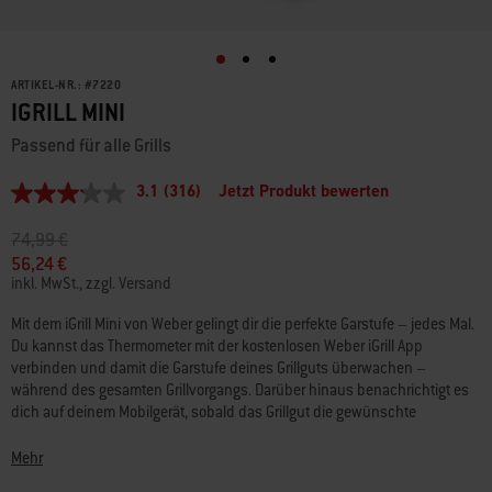
ARTIKEL-NR.:
#
7220
IGRILL MINI
Passend für alle Grills
3.1
(316)
Jetzt Produkt bewerten
3.1
von
5
Preis reduziert von
auf
74,99 €
Sternen,
56,24 €
Durchschnittswert
inkl. MwSt., zzgl. Versand
der
Bewertung.
Read
Mit dem iGrill Mini von Weber gelingt dir die perfekte Garstufe – jedes Mal.
316
Du kannst das Thermometer mit der kostenlosen Weber iGrill App
Reviews.
verbinden und damit die Garstufe deines Grillguts überwachen –
Link
während des gesamten Grillvorgangs. Darüber hinaus benachrichtigt es
auf
derselben
dich auf deinem Mobilgerät, sobald das Grillgut die gewünschte
Seite.
Kerntemperatur erreicht hat und serviert werden kann.
Mehr
Apple: iOS 11.1 oder neuer erforderlich