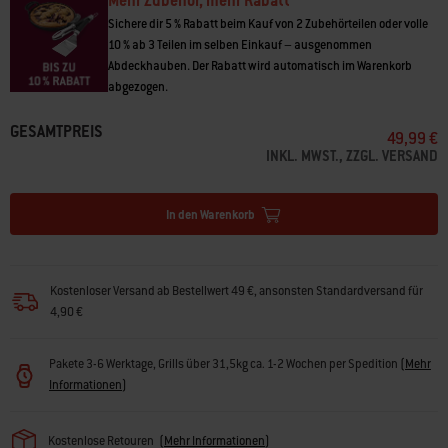
Mehr Zubehör, mehr Rabatt
• Verstärkter Rand speichert die Hitze für effizientes Garen und
Schmelzen
Sichere dir 5 % Rabatt beim Kauf von 2 Zubehörteilen oder volle
• Spülmaschinenfest
10 % ab 3 Teilen im selben Einkauf – ausgenommen
Abdeckhauben. Der Rabatt wird automatisch im Warenkorb
abgezogen.
GESAMTPREIS
49,99 €
INKL. MWST., ZZGL. VERSAND
In den Warenkorb
Kostenloser Versand ab Bestellwert 49 €, ansonsten Standardversand für
4,90 €
Pakete 3-6 Werktage, Grills über 31,5kg ca. 1-2 Wochen per Spedition
(
Mehr
Informationen
)
Kostenlose Retouren
(
Mehr Informationen
)