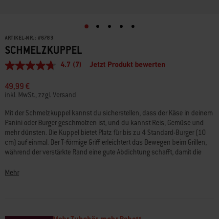
ARTIKEL-NR.:
#
6783
SCHMELZKUPPEL
4.7
(7)
Jetzt Produkt bewerten
4.7
von
5
49,99 €
Sternen,
inkl. MwSt., zzgl. Versand
Durchschnittswert
der
Mit der Schmelzkuppel kannst du sicherstellen, dass der Käse in deinem
Bewertung.
Panini oder Burger geschmolzen ist, und du kannst Reis, Gemüse und
Read
7
mehr dünsten. Die Kuppel bietet Platz für bis zu 4 Standard-Burger (10
Reviews.
cm) auf einmal. Der T-förmige Griff erleichtert das Bewegen beim Grillen,
Link
während der verstärkte Rand eine gute Abdichtung schafft, damit die
auf
Hitze nicht entweicht und das Essen schnell gar wird.
derselben
Seite.
Mehr
• Schmilzt Käse und dünstet Gemüse, Reis und mehr
• 25 cm x 25 cm x 8 cm Größe deckt bis zu 4 Standard-Burger (10 cm)
gleichzeitig ab
• T-Griff für einfache Handhabung