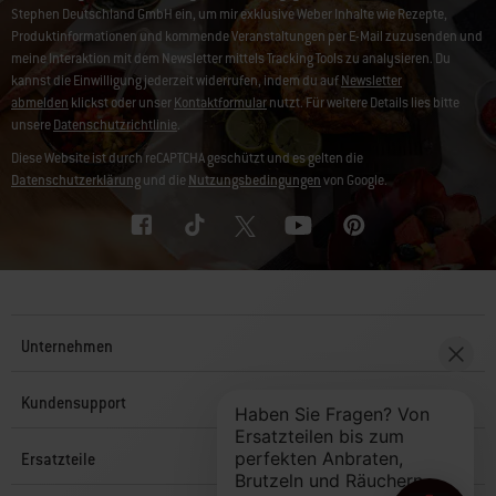
Stephen Deutschland GmbH ein, um mir exklusive Weber Inhalte wie Rezepte,
Produktinformationen und kommende Veranstaltungen per E-Mail zuzusenden und
meine Interaktion mit dem Newsletter mittels Tracking Tools zu analysieren. Du
kannst die Einwilligung jederzeit widerrufen, indem du auf
Newsletter
abmelden
klickst oder unser
Kontaktformular
nutzt. Für weitere Details lies bitte
unsere
Datenschutzrichtlinie
.
Diese Website ist durch reCAPTCHA geschützt und es gelten die
Datenschutzerklärung
und die
Nutzungsbedingungen
von Google.
Unternehmen
Kundensupport
Ersatzteile