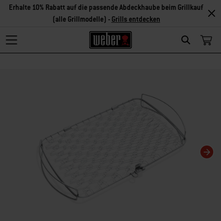
Erhalte 10% Rabatt auf die passende Abdeckhaube beim Grillkauf
(alle Grillmodelle) -
Grills entdecken
Search
Changing this current slide of this carousel will change the current slide of t