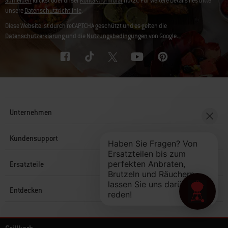
abmelden
klickst oder unser
Kontaktformular
nutzt. Für weitere Details lies bitte
unsere
Datenschutzrichtlinie
.
Diese Website ist durch reCAPTCHA geschützt und es gelten die
Datenschutzerklärung
und die
Nutzungsbedingungen
von Google.
Unternehmen
Kundensupport
Ersatzteile
Entdecken
© 2026 Weber. Alle Rechte vorbehalten.