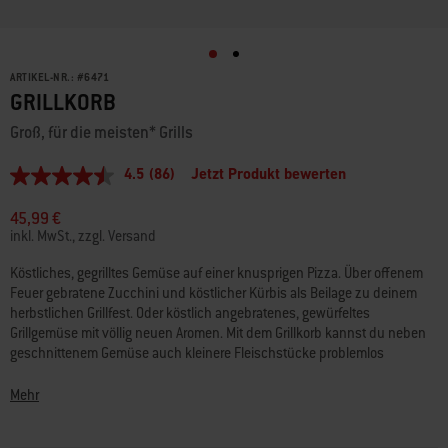
ARTIKEL-NR.:
#
6471
GRILLKORB
Groß, für die meisten* Grills
4.5
(86)
Jetzt Produkt bewerten
4.5
von
5
45,99 €
Sternen,
inkl. MwSt., zzgl. Versand
Durchschnittswert
der
Köstliches, gegrilltes Gemüse auf einer knusprigen Pizza. Über offenem
Bewertung.
Feuer gebratene Zucchini und köstlicher Kürbis als Beilage zu deinem
Read
86
herbstlichen Grillfest. Oder köstlich angebratenes, gewürfeltes
Reviews.
Grillgemüse mit völlig neuen Aromen. Mit dem Grillkorb kannst du neben
Link
geschnittenem Gemüse auch kleinere Fleischstücke problemlos
auf
zubereiten.
derselben
Seite.
Mehr