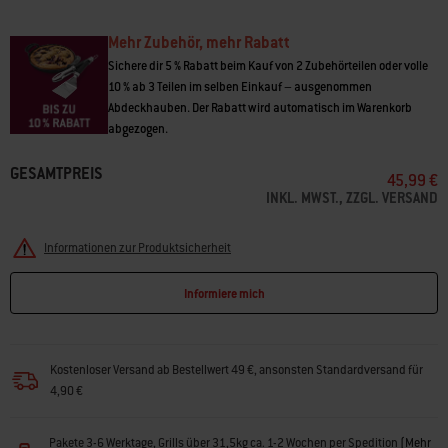
Mehr Zubehör, mehr Rabatt
Sichere dir 5 % Rabatt beim Kauf von 2 Zubehörteilen oder volle
10 % ab 3 Teilen im selben Einkauf – ausgenommen
Abdeckhauben. Der Rabatt wird automatisch im Warenkorb
abgezogen.
GESAMTPREIS
45,99 €
INKL. MWST., ZZGL. VERSAND
Informationen zur Produktsicherheit
Informiere mich
Kostenloser Versand ab Bestellwert 49 €, ansonsten Standardversand für
4,90 €
Pakete 3-6 Werktage, Grills über 31,5kg ca. 1-2 Wochen per Spedition
(
Mehr