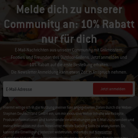
Melde dich zu unserer
Community an: 10% Rabatt
nur für dich
E-Mail-Nachrichten aus unserer Community mit Grillmeistern,
Foodies und Freunden des Outdoor-Grillens. Jetzt anmelden und
10% Rabatt auf die erste Bestellung erhalten.
Die Newsletter Anmeldung kann etwas Zeit in Anspruch nehmen.
Jetzt anmelden
E-Mail-Adresse
Hiermit willige ich in die Nutzung meiner hier angegebenen Daten durch die Weber-
Stephen Deutschland GmbH ein, um mir exklusive Weber Inhalte wie Rezepte,
Produktinformationen und kommende Veranstaltungen per E-Mail zuzusenden und
meine Interaktion mit dem Newsletter mittels Tracking Tools zu analysieren. Du
kannst die Einwilligung jederzeit widerrufen, indem du auf
Newsletter