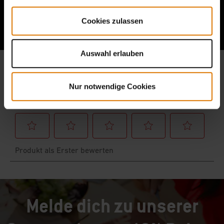
Berichte von anderen Grillern lesen
Cookies zulassen
Auswahl erlauben
Nur notwendige Cookies
Melde dich zu unserer