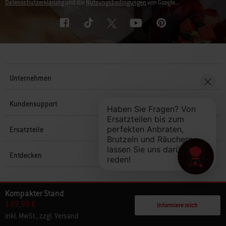
Datenschutzerklärung
und die
Nutzungsbedingungen
von Google.
Unternehmen
Kundensupport
Ersatzteile
Entdecken
© 2026 Weber. Alle Rechte vorbehalten.
Kompakter Stand
149,99 €
Informiere mich
inkl. MwSt., zzgl. Versand