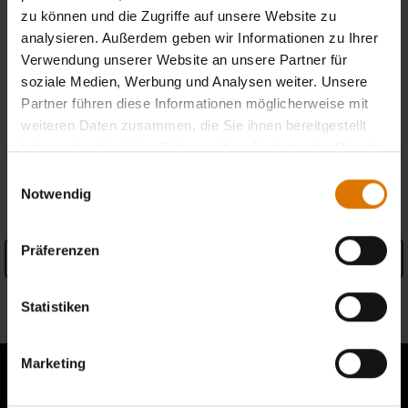
zu können und die Zugriffe auf unsere Website zu
analysieren. Außerdem geben wir Informationen zu Ihrer
Kostenlose Retouren
(
Mehr Informationen
)
Verwendung unserer Website an unsere Partner für
soziale Medien, Werbung und Analysen weiter. Unsere
Händler finden
Partner führen diese Informationen möglicherweise mit
weiteren Daten zusammen, die Sie ihnen bereitgestellt
haben oder die sie im Rahmen Ihrer Nutzung der Dienste
gesammelt haben.
Einwilligungsauswahl
PRODUKTDETAILS
Notwendig
Präferenzen
Details anzeigen
Informationen zum Hersteller
Statistiken
Marketing