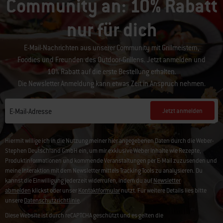
Community an: 10% Rabatt
nur für dich
E-Mail-Nachrichten aus unserer Community mit Grillmeistern,
Foodies und Freunden des Outdoor-Grillens. Jetzt anmelden und
10% Rabatt auf die erste Bestellung erhalten.
Die Newsletter Anmeldung kann etwas Zeit in Anspruch nehmen.
Jetzt anmelden
E-Mail-Adresse
Hiermit willige ich in die Nutzung meiner hier angegebenen Daten durch die Weber-
Stephen Deutschland GmbH ein, um mir exklusive Weber Inhalte wie Rezepte,
Produktinformationen und kommende Veranstaltungen per E-Mail zuzusenden und
meine Interaktion mit dem Newsletter mittels Tracking Tools zu analysieren. Du
kannst die Einwilligung jederzeit widerrufen, indem du auf
Newsletter
abmelden
klickst oder unser
Kontaktformular
nutzt. Für weitere Details lies bitte
unsere
Datenschutzrichtlinie
.
Diese Website ist durch reCAPTCHA geschützt und es gelten die