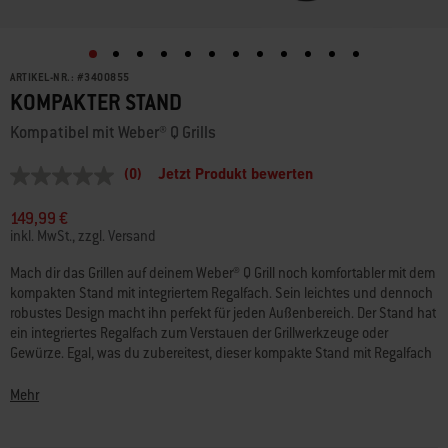
ARTIKEL-NR.:
#
3400855
KOMPAKTER STAND
Kompatibel mit Weber® Q Grills
(0)
Jetzt Produkt bewerten
Kein
Beurteilungswert
Link
149,99 €
auf
inkl. MwSt., zzgl. Versand
derselben
Seite.
Mach dir das Grillen auf deinem Weber® Q Grill noch komfortabler mit dem
kompakten Stand mit integriertem Regalfach. Sein leichtes und dennoch
robustes Design macht ihn perfekt für jeden Außenbereich. Der Stand hat
ein integriertes Regalfach zum Verstauen der Grillwerkzeuge oder
Gewürze. Egal, was du zubereitest, dieser kompakte Stand mit Regalfach
ist perfekt für das Grillen auf Balkons und Terrassen.
Mehr
• Leichte, langlebige Konstruktion
• Mit dem im Stand integrierten Regalfach hast du dein Grillwerkzeug