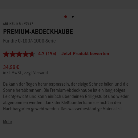
ARTIKEL-NR.:
#
7117
PREMIUM-ABDECKHAUBE
Für die Q-100/-1000-Serie
4.7
(195)
Jetzt Produkt bewerten
4.7
von
5
34,99 €
Sternen,
inkl. MwSt., zzgl. Versand
Durchschnittswert
der
Da kann der Regen herunterprasseln, der eisige Schnee fallen und die
Bewertung.
Sonne herabbrennen. Die Premium-Abdeckhaube ist ein langlebiges
Read
195
Leichtgewicht und kann einfach über deinen Grill gestülpt und wieder
Reviews.
abgenommen werden. Dank der Klettbänder kann sie nicht in den
Link
Nachbargarten geweht werden. Das wasserbeständige Material ist
auf
darüber hinaus auch schmutzabweisend.
derselben
Seite.
Mehr