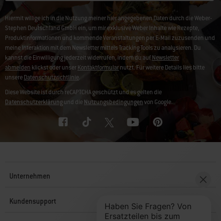
Hiermit willige ich in die Nutzung meiner hier angegebenen Daten durch die Weber-
Stephen Deutschland GmbH ein, um mir exklusive Weber Inhalte wie Rezepte,
Produktinformationen und kommende Veranstaltungen per E-Mail zuzusenden und
meine Interaktion mit dem Newsletter mittels Tracking Tools zu analysieren. Du
kannst die Einwilligung jederzeit widerrufen, indem du auf
Newsletter
abmelden
klickst oder unser
Kontaktformular
nutzt. Für weitere Details lies bitte
unsere
Datenschutzrichtlinie
.
Diese Website ist durch reCAPTCHA geschützt und es gelten die
Datenschutzerklärung
und die
Nutzungsbedingungen
von Google.
Unternehmen
Kundensupport