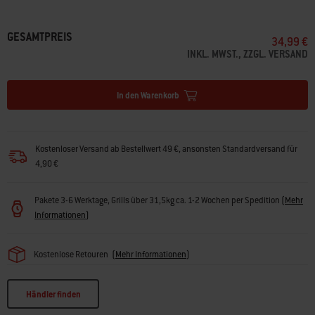
GESAMTPREIS
34,99 €
INKL. MWST., ZZGL. VERSAND
In den Warenkorb
Kostenloser Versand ab Bestellwert 49 €, ansonsten Standardversand für
4,90 €
Pakete 3-6 Werktage, Grills über 31,5kg ca. 1-2 Wochen per Spedition
(
Mehr
Informationen
)
Kostenlose Retouren
(
Mehr Informationen
)
Händler finden