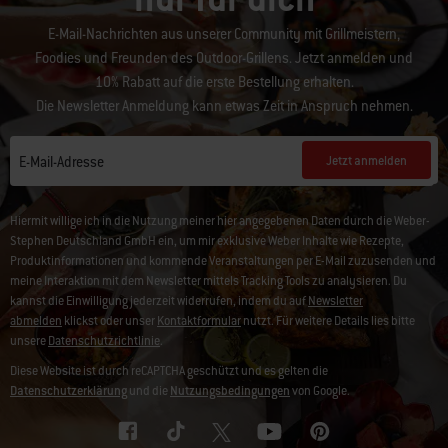
E-Mail-Nachrichten aus unserer Community mit Grillmeistern,
Foodies und Freunden des Outdoor-Grillens. Jetzt anmelden und
10% Rabatt auf die erste Bestellung erhalten.
Die Newsletter Anmeldung kann etwas Zeit in Anspruch nehmen.
Jetzt anmelden
E-Mail-Adresse
Hiermit willige ich in die Nutzung meiner hier angegebenen Daten durch die Weber-
Stephen Deutschland GmbH ein, um mir exklusive Weber Inhalte wie Rezepte,
Produktinformationen und kommende Veranstaltungen per E-Mail zuzusenden und
meine Interaktion mit dem Newsletter mittels Tracking Tools zu analysieren. Du
kannst die Einwilligung jederzeit widerrufen, indem du auf
Newsletter
abmelden
klickst oder unser
Kontaktformular
nutzt. Für weitere Details lies bitte
unsere
Datenschutzrichtlinie
.
Diese Website ist durch reCAPTCHA geschützt und es gelten die
Datenschutzerklärung
und die
Nutzungsbedingungen
von Google.