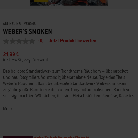
ARTIKEL-NR.:
#
59946
WEBER'S SMOKEN
(0)
Jetzt Produkt bewerten
Kein
Beurteilungswert
Link
24,99 €
auf
inkl. MwSt., zzgl. Versand
derselben
Seite.
Das beliebte Standardwerk zum Trendthema Räuchern – überarbeitet
und neu fotografiert. Vollständig überarbeitete Neuauflage des Titels
Weber's Räuchern. Das überarbeitete Standardwerk Weber's Smoken
zeigt die große Bandbreite der Zubereitung mit aromatischem Rauch von
selbstgemachten Würstchen, feinsten Fleischstücken, Gemüse, Käse bis
zu Desserts. Für alle, die schon immer mehr wollten als Grillen!
Mehr