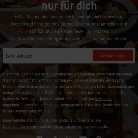
nur für dich
E-Mail-Nachrichten aus unserer Community mit Grillmeistern,
Foodies und Freunden des Outdoor-Grillens. Jetzt anmelden und
10% Rabatt auf die erste Bestellung erhalten.
Die Newsletter Anmeldung kann etwas Zeit in Anspruch nehmen.
Jetzt anmelden
E-Mail-Adresse
Hiermit willige ich in die Nutzung meiner hier angegebenen Daten durch die Weber-
Stephen Deutschland GmbH ein, um mir exklusive Weber Inhalte wie Rezepte,
Produktinformationen und kommende Veranstaltungen per E-Mail zuzusenden und
meine Interaktion mit dem Newsletter mittels Tracking Tools zu analysieren. Du
kannst die Einwilligung jederzeit widerrufen, indem du auf
Newsletter
abmelden
klickst oder unser
Kontaktformular
nutzt. Für weitere Details lies bitte
unsere
Datenschutzrichtlinie
.
Diese Website ist durch reCAPTCHA geschützt und es gelten die
Datenschutzerklärung
und die
Nutzungsbedingungen
von Google.