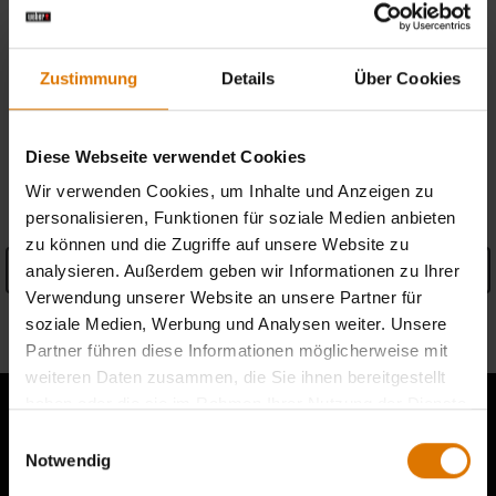
Kostenlose Retouren
(
Mehr Informationen
)
Zustimmung
Details
Über Cookies
Händler finden
Diese Webseite verwendet Cookies
PRODUKTDETAILS
Wir verwenden Cookies, um Inhalte und Anzeigen zu
personalisieren, Funktionen für soziale Medien anbieten
zu können und die Zugriffe auf unsere Website zu
analysieren. Außerdem geben wir Informationen zu Ihrer
Details anzeigen
Verwendung unserer Website an unsere Partner für
Informationen zum Hersteller
soziale Medien, Werbung und Analysen weiter. Unsere
Partner führen diese Informationen möglicherweise mit
weiteren Daten zusammen, die Sie ihnen bereitgestellt
haben oder die sie im Rahmen Ihrer Nutzung der Dienste
gesammelt haben.
Einwilligungsauswahl
Notwendig
Berichte von anderen Grillern lesen