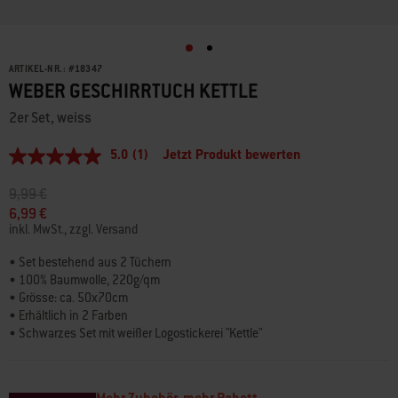
ARTIKEL-NR.:
#
18347
WEBER GESCHIRRTUCH KETTLE
2er Set, weiss
5.0
(1)
Jetzt Produkt bewerten
5.0
von
5
Preis reduziert von
auf
9,99 €
Sternen,
6,99 €
Durchschnittswert
inkl. MwSt., zzgl. Versand
der
Bewertung.
Read
• Set bestehend aus 2 Tüchern
a
• 100% Baumwolle, 220g/qm
Review.
• Grösse: ca. 50x70cm
Link
• Erhältlich in 2 Farben
auf
derselben
• Schwarzes Set mit weißer Logostickerei "Kettle"
Seite.
• Weisses Set mit schwarzer Logostickerei "Kettle"
• Geschenkidee für jeden Küchenfreund