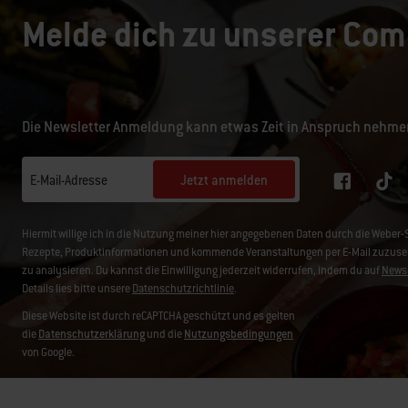
Melde dich zu unserer Com
Die Newsletter Anmeldung kann etwas Zeit in Anspruch nehme
Jetzt anmelden
E-Mail-Adresse
Hiermit willige ich in die Nutzung meiner hier angegebenen Daten durch die Weber
Rezepte, Produktinformationen und kommende Veranstaltungen per E-Mail zuzusend
zu analysieren. Du kannst die Einwilligung jederzeit widerrufen, indem du auf
Newsl
Details lies bitte unsere
Datenschutzrichtlinie
.
Diese Website ist durch reCAPTCHA geschützt und es gelten
die
Datenschutzerklärung
und die
Nutzungsbedingungen
von Google.