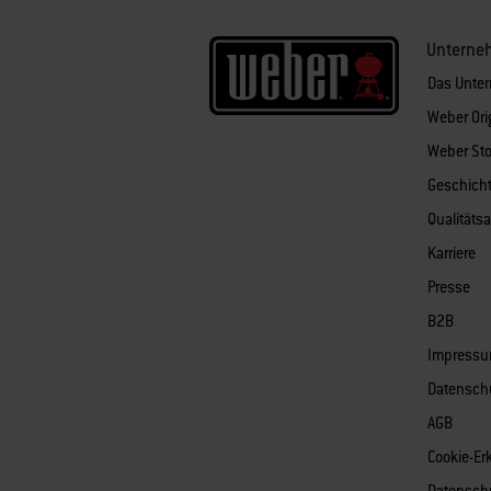
Unterne
Das Unte
Weber Ori
Weber Sto
Geschich
Qualitäts
Karriere
Presse
B2B
Impress
Datensch
AGB
Cookie-Er