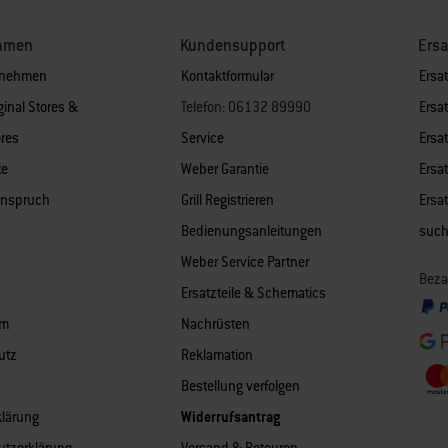
hmen
Kundensupport
Ersa
rnehmen
Kontaktformular
Ersat
ginal Stores &
Telefon: 06132 89990
Ersat
res
Service
Ersat
te
Weber Garantie
Ersat
anspruch
Grill Registrieren
Ersa
Bedienungsanleitungen
suc
Weber Service Partner
Beza
Ersatzteile & Schematics
um
Nachrüsten
utz
Reklamation
Bestellung verfolgen
klärung
Widerrufsantrag