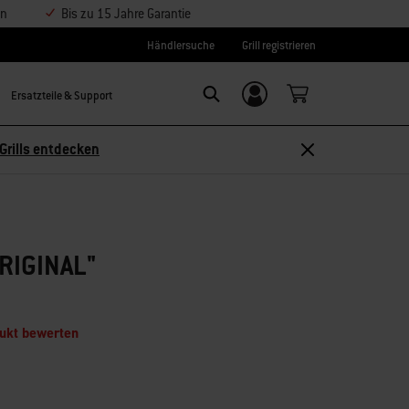
en
Bis zu 15 Jahre Garantie
Händlersuche
Grill registrieren
Ersatzteile & Support
Einloggen/
Search
Weber-ID
Grills entdecken
RIGINAL"
dukt bewerten