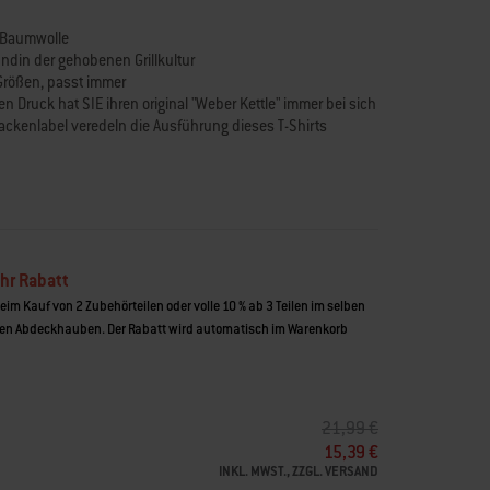
% Baumwolle
ndin der gehobenen Grillkultur
3 Größen, passt immer
n Druck hat SIE ihren original "Weber Kettle" immer bei sich
ckenlabel veredeln die Ausführung dieses T-Shirts
hr Rabatt
beim Kauf von 2 Zubehörteilen oder volle 10 % ab 3 Teilen im selben
n Abdeckhauben. Der Rabatt wird automatisch im Warenkorb
PREIS REDUZIERT VON
AUF
21,99 €
15,39 €
INKL. MWST., ZZGL. VERSAND