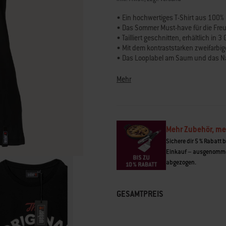
Seite.
• Ein hochwertiges T-Shirt aus 100
• Das Sommer Must-have für die Freu
• Tailliert geschnitten, erhältlich in 
• Mit dem kontraststarken zweifarbige
• Das Looplabel am Saum und das Na
Mehr
Mehr Zubehör, me
Sichere dir 5 % Rabatt 
Einkauf – ausgenomme
abgezogen.
GESAMTPREIS