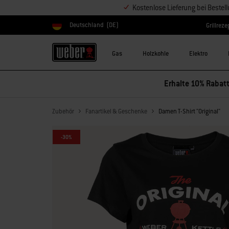
Kostenlose Lieferung bei Bestel
Deutschland
(DE)
Grillreze
Land auswählen
Gas
Holzkohle
Elektro
Erhalte 10% Rabatt
Zubehör
Fanartikel & Geschenke
Damen T-Shirt "Original"
-30%