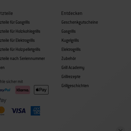
tzteile
Entdecken
zteile für Gasgrills
Geschenkgutscheine
zteile für Holzkohlegrills
Gasgrills
zteile für Elektrogrills
Kugelgrills
zteile für Holzpelletgrills
Elektrogrills
tzteile nach Seriennummer
Zubehör
hen
Grill Academy
Grillrezepte
hle sicher mit
Grillgeschichten