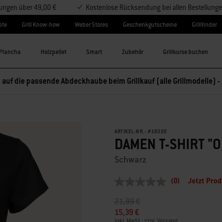
lungen über 49,00 €
Kostenlose Rücksendung bei allen Bestellung
pte
Grill Know-how
Weber Stores
Geschenkgutscheine
Grillfinder
Plancha
Holzpellet
Smart
Zubehör
Grillkurse buchen
 auf die passende Abdeckhaube beim Grillkauf (alle Grillmodelle) -
ARTIKEL-NR.:
#
18320
DAMEN T-SHIRT "O
Schwarz
(0)
Jetzt Pro
Kein
Beurteilungswert
Preis reduziert von
auf
21,99 €
Link
auf
15,39 €
derselben
inkl. MwSt., zzgl. Versand