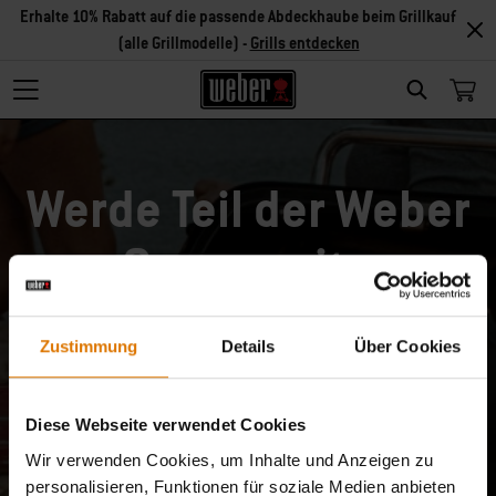
Erhalte 10% Rabatt auf die passende Abdeckhaube beim Grillkauf
(alle Grillmodelle) -
Grills entdecken
Search
Werde Teil der Weber
Community
Melde dich an und erhalte 10% Rabatt auf deine
Zustimmung
Details
Über Cookies
erste Bestellung.
Produkt-Neuheiten
Diese Webseite verwendet Cookies
Wir verwenden Cookies, um Inhalte und Anzeigen zu
Exklusive Angebote
personalisieren, Funktionen für soziale Medien anbieten