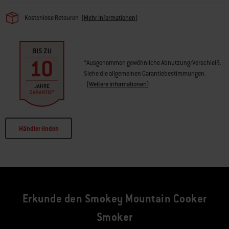
Für Langlebigkeit entwickelt
Kostenlose Retouren
(
Mehr Informationen
)
Im Lieferumfang des Smokey Mountain Cookers ist eine leichte und doch
langlebige Premium-Abdeckhaube enthalten. Sie wird deinen Smoker
viele Jahre lang schützen. Für Kessel, Deckel und Mittelteil gilt eine
*Ausgenommen gewöhnliche Abnutzung/Verschleiß.
beschränkte 10-Jahres-Garantie auf Durchrosten und Durchbrennen.
Siehe die allgemeinen Garantiebestimmungen.
(
Weitere Informationen
)
Händler finden
Erkunde den Smokey Mountain Cooker
Smoker