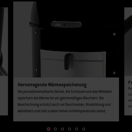
Dies ist ein Bannerkarussell für die Produktliste. Verwende die Tasten Weite
Pr
Hervorragende Wärmespeicherung
Re
Der porzellanemaillierte Deckel, die Schüssel und das Mittelteil
Lü
speichern die Wärme für ein gleichmäßiges Räuchern. Die
sc
Beschichtung schützt auch vor Durchrosten, Rissbildung und
zu
Abblättern und hält zudem hohen Grilltemperaturen stand.