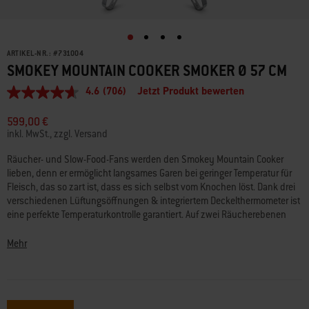
ARTIKEL-NR.:
#
731004
SMOKEY MOUNTAIN COOKER SMOKER Ø 57 CM
4.6
(706)
Jetzt Produkt bewerten
4.6
von
5
599,00 €
Sternen,
inkl. MwSt., zzgl. Versand
Durchschnittswert
der
Räucher- und Slow-Food-Fans werden den Smokey Mountain Cooker
Bewertung.
lieben, denn er ermöglicht langsames Garen bei geringer Temperatur für
Read
706
Fleisch, das so zart ist, dass es sich selbst vom Knochen löst. Dank drei
Reviews.
verschiedenen Lüftungsöffnungen & integriertem Deckelthermometer ist
Link
eine perfekte Temperaturkontrolle garantiert. Auf zwei Räucherebenen
auf
hast du mit dem Doppeldecker vielseitige Möglichkeiten: schmackhaftes
derselben
Seite.
Pulled Pork, Rippchen und frisch gefangener Fisch – mit jeder Minute, die
Mehr
verstreicht, kommst du dem himmlischen Genuss einen Schritt näher.
Mit dem Smokey Mountain Cooker mit einem Durchmesser von 57 cm,
dem größten Smoker von Weber, kannst du noch mehr saftiges Grillgut