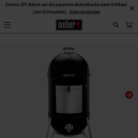
Erhalte 10% Rabatt auf die passende Abdeckhaube beim Grillkauf
(alle Grillmodelle) -
Grills entdecken
Search
Changing this current slide of this carousel will change the current slide of t