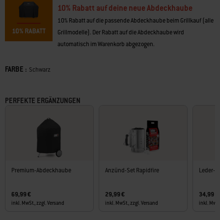
10% Rabatt auf deine neue Abdeckhaube
10% Rabatt auf die passende Abdeckhaube beim Grillkauf (alle
Grillmodelle). Der Rabatt auf die Abdeckhaube wird
automatisch im Warenkorb abgezogen.
FARBE :
Farbe
Schwarz
PERFEKTE ERGÄNZUNGEN
Premium-Abdeckhaube
Anzünd-Set Rapidfire
Leder-G
69,99 €
29,99 €
34,99 €
inkl. MwSt., zzgl. Versand
inkl. MwSt., zzgl. Versand
inkl. MwSt