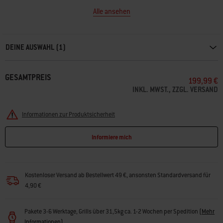
Alle ansehen
Carousel containing list of product recommendations. Please use left and ar
DEINE AUSWAHL (1)
GESAMTPREIS
199,99 €
INKL. MWST., ZZGL. VERSAND
Informationen zur Produktsicherheit
Informiere mich
Kostenloser Versand ab Bestellwert 49 €, ansonsten Standardversand für
4,90 €
Pakete 3-6 Werktage, Grills über 31,5kg ca. 1-2 Wochen per Spedition
(
Mehr
Informationen
)