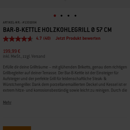
ARTIKEL-NR.:
#
1331004
BAR-B-KETTLE HOLZKOHLEGRILL Ø 57 CM
4.7
(40)
Jetzt Produkt bewerten
4.7
von
5
199,99 €
Sternen,
inkl. MwSt., zzgl. Versand
Durchschnittswert
der
Erfülle dir deine Grillträume – mit glühenden Briketts, genau dem richtigen
Bewertung.
Grillbegleiter auf deiner Terrasse. Der Bar-B-Kettle ist der Einsteiger für
Read
40
Aufsteiger und der perfekte Grill für leidenschaftliche Steak- &
Reviews.
Würstchengriller. Dank dem porzellanemaillierten Deckel und Kessel ist er
Link
extrem hitze- und korrosionsbeständig sowie leicht zu reinigen. Durch die
auf
Hitzezirkulation unter dem Deckel gart dein Grillgut von allen Seiten
derselben
Seite.
gleichmäßig, schnell und schonend. Lass dich von Qualität begeistern,
Mehr
die Grillgeschichte geschrieben hat.