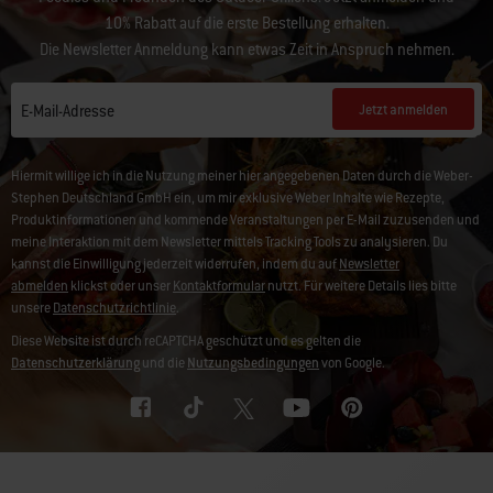
10% Rabatt auf die erste Bestellung erhalten.
Die Newsletter Anmeldung kann etwas Zeit in Anspruch nehmen.
Jetzt anmelden
E-Mail-Adresse
Hiermit willige ich in die Nutzung meiner hier angegebenen Daten durch die Weber-
Stephen Deutschland GmbH ein, um mir exklusive Weber Inhalte wie Rezepte,
Produktinformationen und kommende Veranstaltungen per E-Mail zuzusenden und
meine Interaktion mit dem Newsletter mittels Tracking Tools zu analysieren. Du
kannst die Einwilligung jederzeit widerrufen, indem du auf
Newsletter
abmelden
klickst oder unser
Kontaktformular
nutzt. Für weitere Details lies bitte
unsere
Datenschutzrichtlinie
.
Diese Website ist durch reCAPTCHA geschützt und es gelten die
Datenschutzerklärung
und die
Nutzungsbedingungen
von Google.