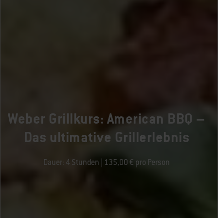
Weber Grillkurs: American BBQ –
Das ultimative Grillerlebnis
Dauer: 4 Stunden | 135,00 € pro Person