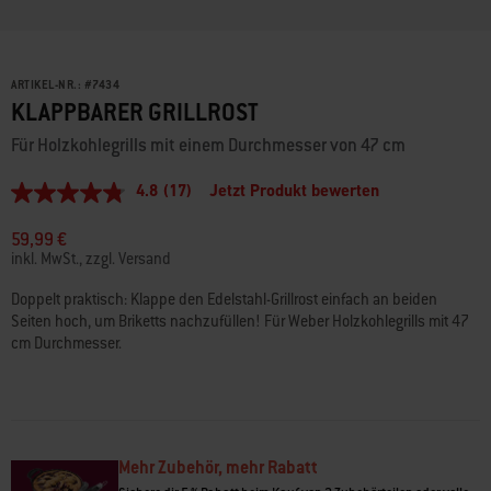
ARTIKEL-NR.:
#
7434
KLAPPBARER GRILLROST
Für Holzkohlegrills mit einem Durchmesser von 47 cm
4.8
(17)
Jetzt Produkt bewerten
4.8
von
5
59,99 €
Sternen,
inkl. MwSt., zzgl. Versand
Durchschnittswert
der
Doppelt praktisch: Klappe den Edelstahl-Grillrost einfach an beiden
Bewertung.
Seiten hoch, um Briketts nachzufüllen! Für Weber Holzkohlegrills mit 47
Read
17
cm Durchmesser.
Reviews.
Link
auf
derselben
Seite.
Mehr Zubehör, mehr Rabatt