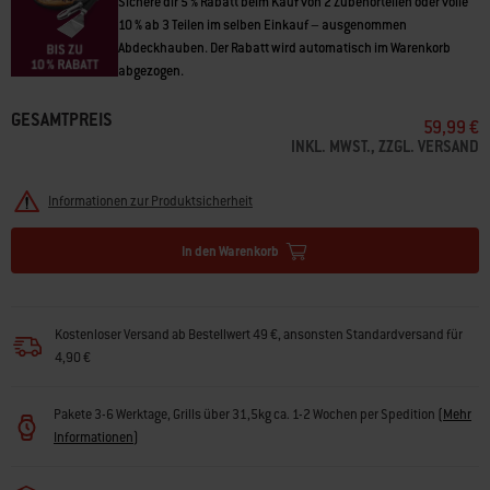
Sichere dir 5 % Rabatt beim Kauf von 2 Zubehörteilen oder volle
10 % ab 3 Teilen im selben Einkauf – ausgenommen
Abdeckhauben. Der Rabatt wird automatisch im Warenkorb
abgezogen.
GESAMTPREIS
59,99 €
INKL. MWST., ZZGL. VERSAND
Informationen zur Produktsicherheit
In den Warenkorb
Kostenloser Versand ab Bestellwert 49 €, ansonsten Standardversand für
4,90 €
Pakete 3-6 Werktage, Grills über 31,5kg ca. 1-2 Wochen per Spedition
(
Mehr
Informationen
)