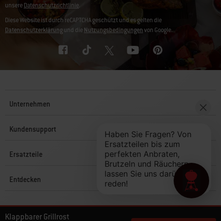
unsere
Datenschutzrichtlinie
.
Diese Website ist durch reCAPTCHA geschützt und es gelten die
Datenschutzerklärung
und die
Nutzungsbedingungen
von Google.
Unternehmen
Kundensupport
Ersatzteile
Entdecken
© 2026 Weber. Alle Rechte vorbehalten.
Klappbarer Grillrost