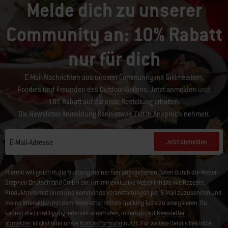
Melde dich zu unserer
Community an: 10% Rabatt
nur für dich
E-Mail-Nachrichten aus unserer Community mit Grillmeistern,
Foodies und Freunden des Outdoor-Grillens. Jetzt anmelden und
10% Rabatt auf die erste Bestellung erhalten.
Die Newsletter Anmeldung kann etwas Zeit in Anspruch nehmen.
Jetzt anmelden
E-Mail-Adresse
Hiermit willige ich in die Nutzung meiner hier angegebenen Daten durch die Weber-
Stephen Deutschland GmbH ein, um mir exklusive Weber Inhalte wie Rezepte,
Produktinformationen und kommende Veranstaltungen per E-Mail zuzusenden und
meine Interaktion mit dem Newsletter mittels Tracking Tools zu analysieren. Du
kannst die Einwilligung jederzeit widerrufen, indem du auf
Newsletter
abmelden
klickst oder unser
Kontaktformular
nutzt. Für weitere Details lies bitte