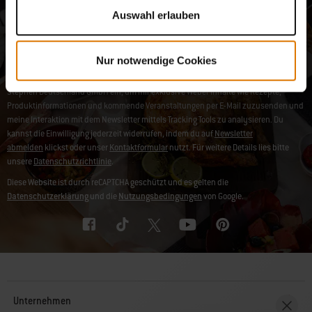
Auswahl erlauben
Jetzt anmelden
E-Mail-Adresse
Nur notwendige Cookies
Hiermit willige ich in die Nutzung meiner hier angegebenen Daten durch die Weber-
Stephen Deutschland GmbH ein, um mir exklusive Weber Inhalte wie Rezepte,
Produktinformationen und kommende Veranstaltungen per E-Mail zuzusenden und
meine Interaktion mit dem Newsletter mittels Tracking Tools zu analysieren. Du
kannst die Einwilligung jederzeit widerrufen, indem du auf
Newsletter
abmelden
klickst oder unser
Kontaktformular
nutzt. Für weitere Details lies bitte
unsere
Datenschutzrichtlinie
.
Diese Website ist durch reCAPTCHA geschützt und es gelten die
Datenschutzerklärung
und die
Nutzungsbedingungen
von Google.
Unternehmen