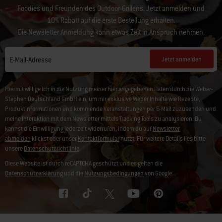
Foodies und Freunden des Outdoor-Grillens. Jetzt anmelden und
10% Rabatt auf die erste Bestellung erhalten.
Die Newsletter Anmeldung kann etwas Zeit in Anspruch nehmen.
Jetzt anmelden
E-Mail-Adresse
Hiermit willige ich in die Nutzung meiner hier angegebenen Daten durch die Weber-
Stephen Deutschland GmbH ein, um mir exklusive Weber Inhalte wie Rezepte,
Produktinformationen und kommende Veranstaltungen per E-Mail zuzusenden und
meine Interaktion mit dem Newsletter mittels Tracking Tools zu analysieren. Du
kannst die Einwilligung jederzeit widerrufen, indem du auf
Newsletter
abmelden
klickst oder unser
Kontaktformular
nutzt. Für weitere Details lies bitte
unsere
Datenschutzrichtlinie
.
Diese Website ist durch reCAPTCHA geschützt und es gelten die
Datenschutzerklärung
und die
Nutzungsbedingungen
von Google.