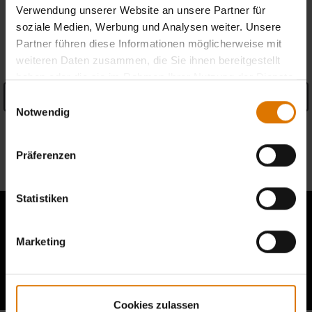
Verwendung unserer Website an unsere Partner für
soziale Medien, Werbung und Analysen weiter. Unsere
PRODUKTDETAILS
Partner führen diese Informationen möglicherweise mit
weiteren Daten zusammen, die Sie ihnen bereitgestellt
haben oder die sie im Rahmen Ihrer Nutzung der Dienste
gesammelt haben.
Details anzeigen
Einwilligungsauswahl
Notwendig
Garantieinformationen
Präferenzen
Informationen zum Hersteller
Statistiken
Marketing
Berichte von anderen Grillern lesen
Cookies zulassen