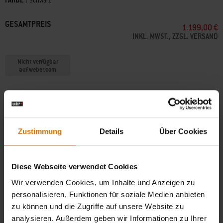
FARBE :
Farbe
Schwarz
GESAMTPREIS
1.199,00 €
INKL. MWST., ZZGL. VERSAND
Nicht verfügbar
auf weber.com
Kostenloser Versand ab Bestellwert 49 €, ansonsten Standardversand für
4,90 €
Zustimmung
Details
Über Cookies
Pakete 3-6 Werktage, Grills über 31,5kg ca. 1-2 Wochen per Spedition
(
Mehr
Informationen
)
Diese Webseite verwendet Cookies
Kostenlose Retouren
(
Mehr Informationen
)
Wir verwenden Cookies, um Inhalte und Anzeigen zu
personalisieren, Funktionen für soziale Medien anbieten
zu können und die Zugriffe auf unsere Website zu
Händler finden
analysieren. Außerdem geben wir Informationen zu Ihrer