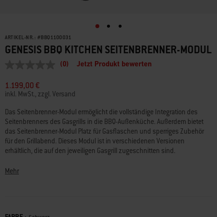
ARTIKEL-NR.:
#
BBQ1100031
GENESIS BBQ KITCHEN SEITENBRENNER-MODUL
(0)
Jetzt Produkt bewerten
Kein
Beurteilungswert
Link
1.199,00 €
auf
inkl. MwSt., zzgl. Versand
derselben
Seite.
Das Seitenbrenner-Modul ermöglicht die vollständige Integration des
Seitenbrenners des Gasgrills in die BBQ-Außenküche. Außerdem bietet
das Seitenbrenner-Modul Platz für Gasflaschen und sperriges Zubehör
für den Grillabend. Dieses Modul ist in verschiedenen Versionen
erhältlich, die auf den jeweiligen Gasgrill zugeschnitten sind.
Arbeitsplattenhöhe: 930 bis 995 mm – individuell einstellbar
Mehr
Abmessungen: 640 (B) x 611 (T) mm