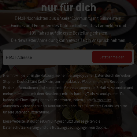
nur für dich
E-Mail-Nachrichten aus unserer Community mit Grillmeistern,
Foodies und Freunden des Outdoor-Grillens. Jetzt anmelden und
10% Rabatt auf die erste Bestellung erhalten.
Die Newsletter Anmeldung kann etwas Zeit in Anspruch nehmen.
Jetzt anmelden
E-Mail-Adresse
Hiermit willige ich in die Nutzung meiner hier angegebenen Daten durch die Weber-
Stephen Deutschland GmbH ein, um mir exklusive Weber Inhalte wie Rezepte,
Produktinformationen und kommende Veranstaltungen per E-Mail zuzusenden und
meine Interaktion mit dem Newsletter mittels Tracking Tools zu analysieren. Du
kannst die Einwilligung jederzeit widerrufen, indem du auf
Newsletter
abmelden
klickst oder unser
Kontaktformular
nutzt. Für weitere Details lies bitte
unsere
Datenschutzrichtlinie
.
Diese Website ist durch reCAPTCHA geschützt und es gelten die
Datenschutzerklärung
und die
Nutzungsbedingungen
von Google.