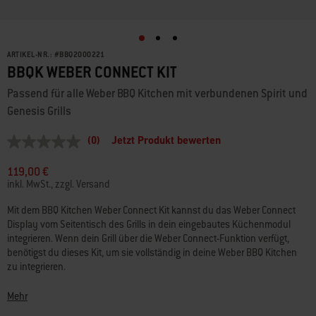
ARTIKEL-NR.:
#
BBQ2000221
BBQK WEBER CONNECT KIT
Passend für alle Weber BBQ Kitchen mit verbundenen Spirit und
Genesis Grills
(0)
Jetzt Produkt bewerten
Kein
Beurteilungswert
Link
119,00 €
auf
inkl. MwSt., zzgl. Versand
derselben
Seite.
Mit dem BBQ Kitchen Weber Connect Kit kannst du das Weber Connect
Display vom Seitentisch des Grills in dein eingebautes Küchenmodul
integrieren. Wenn dein Grill über die Weber Connect-Funktion verfügt,
benötigst du dieses Kit, um sie vollständig in deine Weber BBQ Kitchen
zu integrieren.
Das langlebige Material ist vollverzinkt und pulverbeschichtet und damit
Mehr
perfekt für den Außenbereich geeignet.