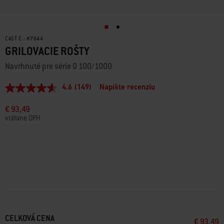
ČASŤ Č.:
#
7644
GRILOVACIE ROŠTY
Navrhnuté pre série Q 100/1000
4.6
(149)
Napíšte recenziu
4.6
z
5
€ 93,49
hviezdičiek,
vrátane DPH
priemerná
hodnota
hodnotenia.
Read
149
Reviews.
Odkaz
na
tú
istú
stránku.
CELKOVÁ CENA
€ 93,49