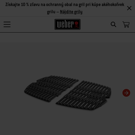
Získajte 10 % zľavu na ochranný obal na gril pri kúpe akéhokoľvek
grilu –
Nájdite grily
Search
Zmenou aktuálnej snímky tohto karuselu sa zmení aktuálna snímka miniatúrn