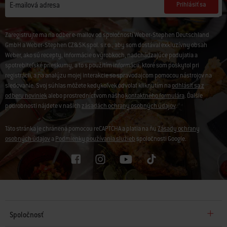
Prihlásiť sa
E-mailová adresa
Zaregistrujte ma na odber e-mailov od spoločností Weber-Stephen Deutschland
GmbH a Weber-Stephen CZ&SK spol. s r.o., aby som dostával exkluzívny obsah
Weber, ako sú recepty, informácie o výrobkoch, nadchádzajúce podujatia a
spotrebiteľské prieskumy, a to s použitím informácií, ktoré som poskytol pri
registrácii, a na analýzu mojej interakcie so spravodajcom pomocou nástrojov na
sledovanie. Svoj súhlas môžete kedykoľvek odvolať kliknutím na
odhlásiť sa z
odberu noviniek
alebo prostredníctvom nášho
kontaktného formulára
. Ďalšie
podrobnosti nájdete v našich
zásadách ochrany osobných údajov
.
Táto stránka je chránená pomocou reCAPTCHA a platia na ňu
Zásady ochrany
osobných údajov
a
Podmienky používania služieb
spoločnosti Google.
Spoločnosť