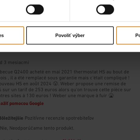
es
Povoliť výber
Po