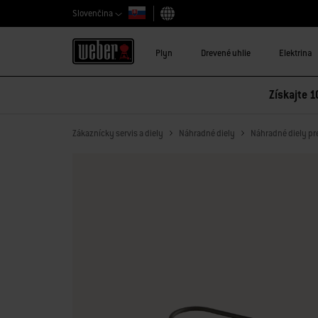
Slovenčina
Vybrať krajinu
Plyn
Drevené uhlie
Elektrina
Získajte 1
Zákaznícky servis a diely
Náhradné diely
Náhradné diely pre 