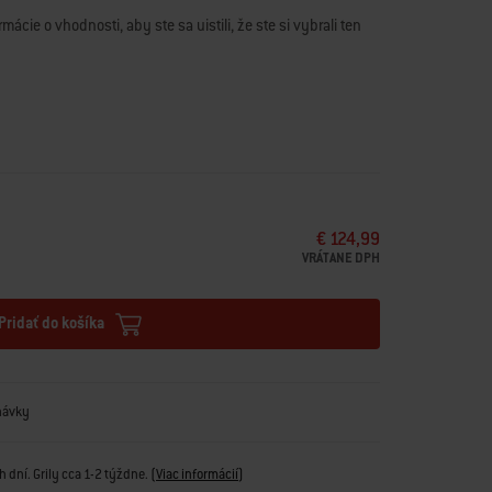
mácie o vhodnosti, aby ste sa uistili, že ste si vybrali ten
anie je tu, aby
vám pomohol
.
€ 124,99
VRÁTANE DPH
Pridať do košíka
návky
 dní. Grily cca 1-2 týždne.
(
Viac informácií
)