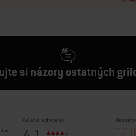
Informác
jte si názory ostatných gri