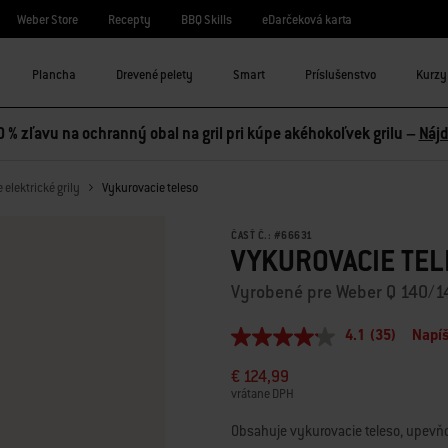
Weber Store
Recepty
BBQ Skills
eDarčeková karta
Plancha
Drevené pelety
Smart
Príslušenstvo
Kurzy 
0 % zľavu na ochranný obal na gril pri kúpe akéhokoľvek grilu –
Nájd
elektrické grily
Vykurovacie teleso
ČASŤ Č.:
#
66631
VYKUROVACIE TE
Vyrobené pre Weber Q 140/1
4.1
(35)
Napíš
4.1
z
€ 124,99
5
hviezdičiek,
vrátane DPH
priemerná
hodnota
Obsahuje vykurovacie teleso, upevňo
hodnotenia.