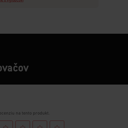
ie o výrobcovi
lovačov