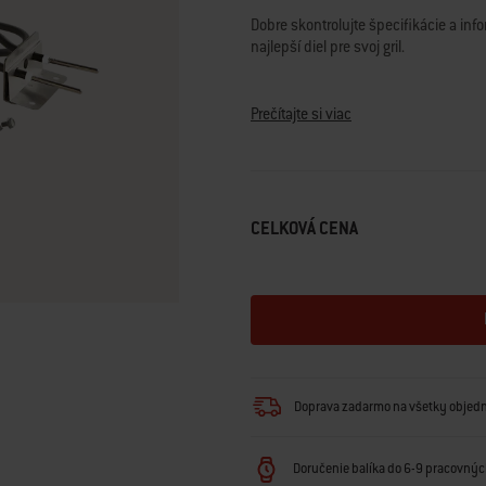
Read
Dobre skontrolujte špecifikácie a infor
35
Reviews.
najlepší diel pre svoj gril.
Odkaz
na
Otázky? Náš tím odborníkov na grilov
tú
istú
Prečítajte si viac
stránku.
CELKOVÁ CENA
Doprava zadarmo na všetky objed
Doručenie balíka do 6-9 pracovných