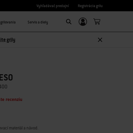
Vyhľadávač predajní
Registrácia grilu
grilovania
Servis a diely
Prihláste sa/Zaregistrujte sa
Search
ite grily
LESO
400
te recenziu
vací materiál a návod.