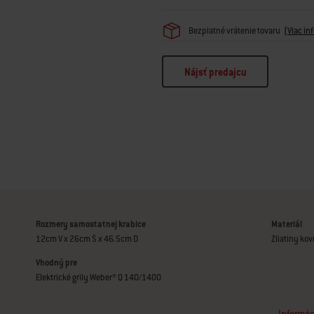
Bezplatné vrátenie tovaru
(
Viac in
Nájsť predajcu
Rozmery samostatnej krabice
Materiál
12cm V x 26cm Š x 46.5cm D
Zliatiny kov
Vhodný pre
Elektrické grily Weber® Q 140/1400