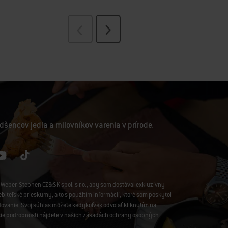
dšencov jedla a milovníkov varenia v prírode.
Weber-Stephen CZ&SK spol. s r.o., aby som dostával exkluzívny
iteľské prieskumy, a to s použitím informácií, ktoré som poskytol
edovanie. Svoj súhlas môžete kedykoľvek odvolať kliknutím na
šie podrobnosti nájdete v našich
zásadách ochrany osobných