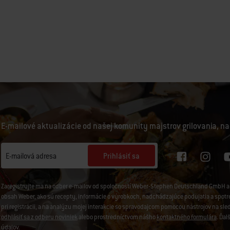
E-mailové aktualizácie od našej komunity majstrov grilovania, na
Prihlásiť sa
E-mailová adresa
Zaregistrujte ma na odber e-mailov od spoločností Weber-Stephen Deutschland GmbH a 
obsah Weber, ako sú recepty, informácie o výrobkoch, nadchádzajúce podujatia a spotreb
pri registrácii, a na analýzu mojej interakcie so spravodajcom pomocou nástrojov na sl
odhlásiť sa z odberu noviniek
alebo prostredníctvom nášho
kontaktného formulára
. Ďal
údajov
.