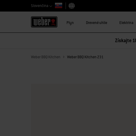
Slovenčina
Vybrať krajinu
Plyn
Drevené uhlie
Elektrina
Získajte 1
Weber BBQ Kitchen
Weber BBQ Kitchen 231