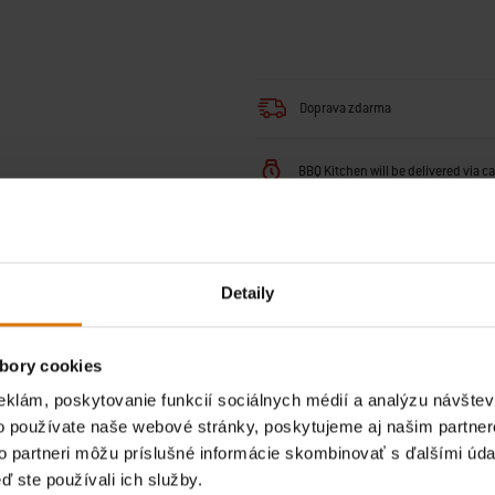
Doprava zdarma
BBQ Kitchen will be delivered via c
Return Policy
(
More Information
)
Detaily
Nájsť predajcu
bory cookies
eklám, poskytovanie funkcií sociálnych médií a analýzu návšte
o používate naše webové stránky, poskytujeme aj našim partner
to partneri môžu príslušné informácie skombinovať s ďalšími údaj
ď ste používali ich služby.