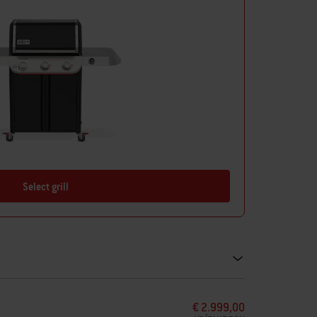
j zásuvky dodávajú vašej vonkajšej kuchyni elegantný
hladko zatvára.
rovnanie kuchyne, vďaka čomu je možné túto súpravu
do akéhokoľvek prostredia a do ideálnej výšky pre vás.
Select grill
€ 2.999,00