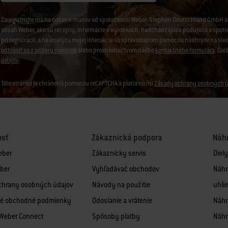
Zaregistrujte ma na odber e-mailov od spoločností Weber-Stephen Deutschland GmbH a 
obsah Weber, ako sú recepty, informácie o výrobkoch, nadchádzajúce podujatia a spotreb
pri registrácii, a na analýzu mojej interakcie so spravodajcom pomocou nástrojov na sl
odhlásiť sa z odberu noviniek
alebo prostredníctvom nášho
kontaktného formulára
. Ďal
údajov
.
Táto stránka je chránená pomocou reCAPTCHA a platia na ňu
Zásady ochrany osobných ú
osť
Zákaznická podpora
Náhr
eber
Zákaznícky servis
Diel
ber
Vyhľadávač obchodov
Náhr
chrany osobných údajov
Návody na použitie
uhlie
é obchodné podmienky
Odoslanie a vrátenie
Náhra
 Weber Connect
Spôsoby platby
Náhr