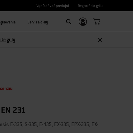
Vyhľadávač predajní
Registrácia grilu
grilovania
Servis a diely
Prihláste sa/Zaregistrujte sa
Search
ite grily
ecenziu
HEN 231
is E-335, S-335, E-435, EX-335, EPX-335, EX-