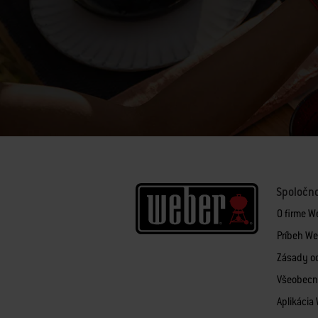
Spoločn
O firme W
Príbeh We
Zásady o
Všeobecn
Aplikácia