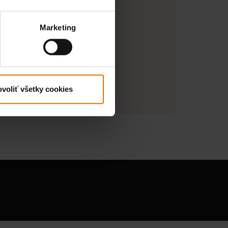
oska - Výška (mm)
Marketing
50mm V
ých horákov - Hmotnosť (kg)
ie o výrobcovi
voliť všetky cookies