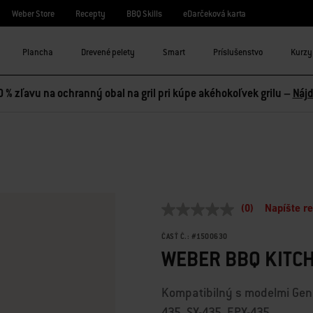
Weber Store
Recepty
BBQ Skills
eDarčeková karta
Plancha
Drevené pelety
Smart
Príslušenstvo
Kurzy 
0 % zľavu na ochranný obal na gril pri kúpe akéhokoľvek grilu –
Nájd
3,2 z 5 hodnotení zákazníkov
(0)
Napíšte r
Žiadna
hodnota
hodnotenia
ČASŤ Č.:
#
1500630
Odkaz
WEBER BBQ KITC
na
tú
istú
Kompatibilný s modelmi Genes
stránku.
435, SX-435, EPX-435