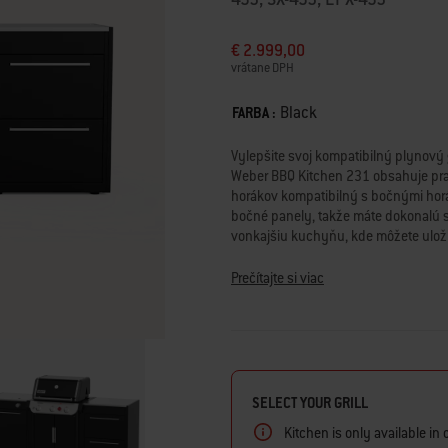
€ 2.999,00
vrátane DPH
Color
Black
FARBA :
Vylepšite svoj kompatibilný plynový 
Weber BBQ Kitchen 231 obsahuje pra
horákov kompatibilný s bočnými horá
bočné panely, takže máte dokonalú s
vonkajšiu kuchyňu, kde môžete uložiť
Všetky moduly sú kompletne pozinko
zabezpečila ich odolnosť a aby boli i
Prečítajte si viac
svoju terasu na kompletnú vonkajšiu
sa samostatne) hladko integruje váš
• Vysoko odolný materiál je komplet
vhodný do vonkajších priestorov.
• Všetky pracovné dosky z nehrdzav
SELECT YOUR GRILL
ocele, ktorá zabezpečuje hygienickú
Kitchen is only available in c
• Kovanie s mäkkým zatváraním Blum