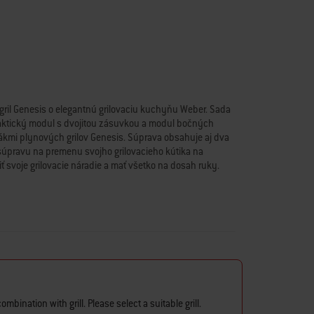
gril Genesis o elegantnú grilovaciu kuchyňu Weber. Sada
ktický modul s dvojitou zásuvkou a modul bočných
kmi plynových grilov Genesis. Súprava obsahuje aj dva
úpravu na premenu svojho grilovacieho kútika na
 svoje grilovacie náradie a mať všetko na dosah ruky.
vané a povrchovo upravené práškovou farbou, aby sa
deálne pre vonkajšie priestory. Aby ste mohli premeniť
 kuchyňu, pripojovacia súprava BBQ Kitchen Kit (predáva
 kompatibilný gril Genesis s kuchynskými modulmi.
ne pozinkovaný a práškovo lakovaný, a preto je dokonale
ejúcej ocele sú vyrobené z brúsenej nehrdzavejúcej
 prácu v kuchyni a zabraňuje vzniku hrdze.
ombination with grill. Please select a suitable grill.
© sa vyznačuje odolnosťou a vysokou stabilitou.