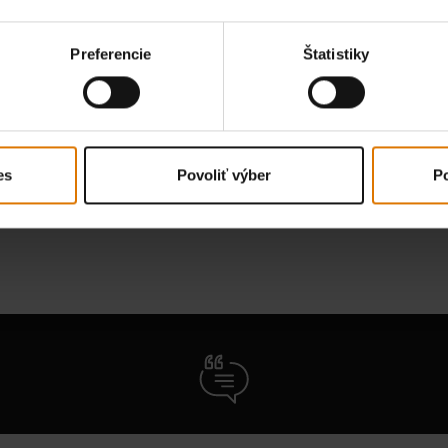
Materiál - Doska a úchyty
Pracovná d
vá oceľ
Preferencie
Štatistiky
a
brúsená nehrdzavejúca oceľ
920mm - 9
Pracovná plocha (cm²)
Modul bočn
78.21
42.24
Informácie o záruke
Informác
es
Povoliť výber
Po