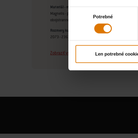
Materiál - modul
Výber
Magnelis - plne pozinkovaná a práškovo lakovaná uhlíko
Potrebné
súhlasu
obojstranne potiahnutá zliatinou zinku, hliníka a horčík
Rozmery kuchyne (mm)
2073 - 2363mm V x 611mm D
Zobraziť všetky špecifikácie
Len potrebné cooki