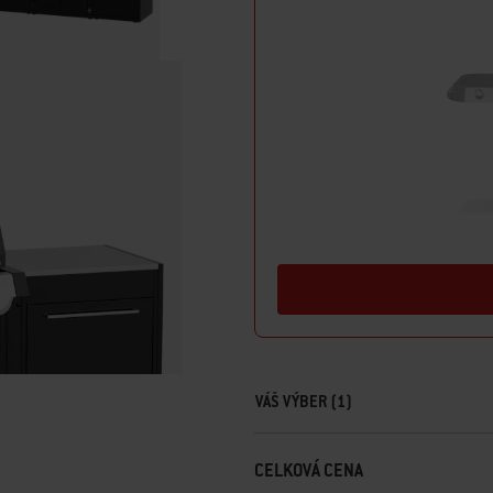
Mechanizmy Soft-Close pre dvierka a
nádych - zabezpečujú, že sa všetko 
• Nastaviteľné nožičky umožňujú vy
vonkajšej kuchyne umiestniť takmer 
VÁŠ VÝBER (1)
CELKOVÁ CENA