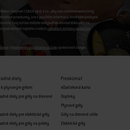
Weber-Stephen CZ&SK spol. s r.o., aby som dostával exkluzívny
iteľské prieskumy, a to s použitím informácií, ktoré som poskytol
edovanie. Svoj súhlas môžete kedykoľvek odvolať kliknutím na
šie podrobnosti nájdete v našich
zásadách ochrany osobných
dajov
a
Podmienky používania služieb
spoločnosti Google.
adné diely
Preskúmať
y k plynovým grilom
eDarčeková karta
adné diely pre grily na drevené
Doplnky
Plynové grily
dné diely pre elektrické grily
Grily na drevené uhlie
adné diely pre grily na pelety
Elektrické grily