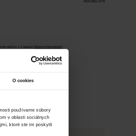
VRÁTANE DPH
arrier within 1-2 weeks
(
More information
)
O cookies
vnosti používame súbory
om v oblasti sociálnych
mi, ktoré ste im poskytli