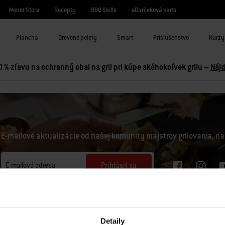
Weber Store
Recepty
BBQ Skills
eDarčeková karta
Plancha
Drevené pelety
Smart
Príslušenstvo
Kurzy 
0 % zľavu na ochranný obal na gril pri kúpe akéhokoľvek grilu –
Nájd
E-mailové aktualizácie od našej komunity majstrov grilovania, na
Prihlásiť sa
E-mailová adresa
Zaregistrujte ma na odber e-mailov od spoločností Weber-Stephen Deutschland GmbH a 
obsah Weber, ako sú recepty, informácie o výrobkoch, nadchádzajúce podujatia a spotreb
pri registrácii, a na analýzu mojej interakcie so spravodajcom pomocou nástrojov na sl
Detaily