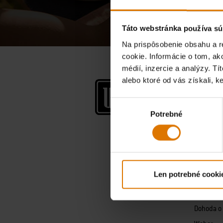
Táto webstránka používa sú
Na prispôsobenie obsahu a r
cookie. Informácie o tom, ak
médií, inzercie a analýzy. Tí
alebo ktoré od vás získali, ke
Spoločn
O firme W
Výber
Potrebné
súhlasu
Príbeh We
Zásady o
Všeobecn
Aplikácia
Len potrebné cooki
Právne u
Vyhláseni
Dohoda o 