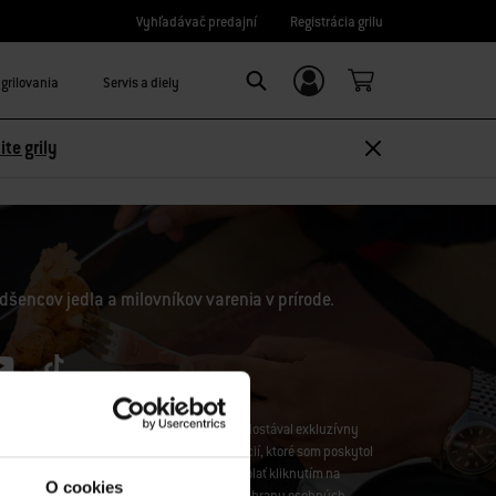
Vyhľadávač predajní
Registrácia grilu
grilovania
Servis a diely
Prihláste sa/Zaregistrujte sa
Search
ite grily
dšencov jedla a milovníkov varenia v prírode.
Weber-Stephen CZ&SK spol. s r.o., aby som dostával exkluzívny
iteľské prieskumy, a to s použitím informácií, ktoré som poskytol
edovanie. Svoj súhlas môžete kedykoľvek odvolať kliknutím na
O cookies