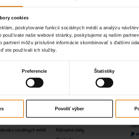
odhlásiť sa z odberu noviniek
alebo prostredníctvom nášho
kontaktného formulára
. Ďal
údajov
.
bory cookies
Táto stránka je chránená pomocou reCAPTCHA a platia na ňu
Zásady ochrany osobných ú
eklám, poskytovanie funkcií sociálnych médií a analýzu návšte
o používate naše webové stránky, poskytujeme aj našim partner
to partneri môžu príslušné informácie skombinovať s ďalšími údaj
ď ste používali ich služby.
osť
Zákaznická podpora
Náhr
eber
Zákaznícky servis
Diel
Preferencie
Štatistiky
ber
Vyhľadávač obchodov
Náhr
chrany osobných údajov
Návody na použitie
uhlie
é obchodné podmienky
Odoslanie a vrátenie
Náhra
 Weber Connect
Spôsoby platby
Náhr
es
Povoliť výber
Po
pozornenia
Registrácia grilu
Nájsť
e o súboroch Cookies
Informácie o záruke
Zapl
obsahu sociálnych médií
Náhradné diely