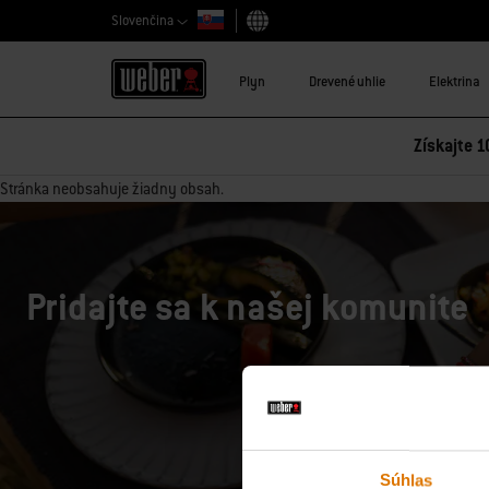
Slovenčina
Vybrať krajinu
Plyn
Drevené uhlie
Elektrina
Získajte 1
Stránka neobsahuje žiadny obsah.
Pridajte sa k našej komunite
Súhlas