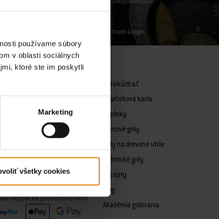
šie podrobnosti nájdete v našich
zásadách ochrany osobných
dajov
a
Podmienky používania služieb
spoločnosti Google.
vnosti používame súbory
om v oblasti sociálnych
mi, ktoré ste im poskytli
adné diely
Preskúmať
y k plynovým grilom
eDarčeková karta
Marketing
adné diely pre grily na drevené
Doplnky
Plynové grily
dné diely pre elektrické grily
Grily na drevené uhlie
adné diely pre grily na pelety
Elektrické grily
voliť všetky cookies
 diely podľa sériového čísla
Recepty
Blog
aťte bezpečne prostredníctvom
Akadémia grilovania