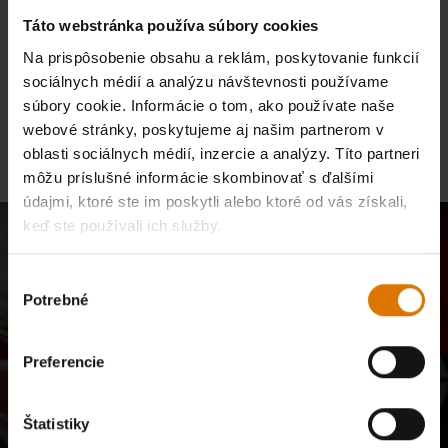
prípadné nepríjemnosti.
Táto webstránka používa súbory cookies
Na prispôsobenie obsahu a reklám, poskytovanie funkcií
sociálnych médií a analýzu návštevnosti používame
Pokračovať v nákupe
súbory cookie. Informácie o tom, ako používate naše
webové stránky, poskytujeme aj našim partnerom v
oblasti sociálnych médií, inzercie a analýzy. Títo partneri
môžu príslušné informácie skombinovať s ďalšími
údajmi, ktoré ste im poskytli alebo ktoré od vás získali,
keď ste používali ich služby.
Pridajte sa k našej komunite
Výber
E-mailové aktualizácie od našej komunity majstrov grilovania,
Potrebné
súhlasu
nadšencov jedla a milovníkov varenia v prírode.
Preferencie
Prihlásiť sa
E-mailová adresa
Zaregistrujte ma na odber e-mailov od spoločností Weber-Stephen Deutschland
Štatistiky
GmbH a Weber-Stephen CZ&SK spol. s r.o., aby som dostával exkluzívny obsah