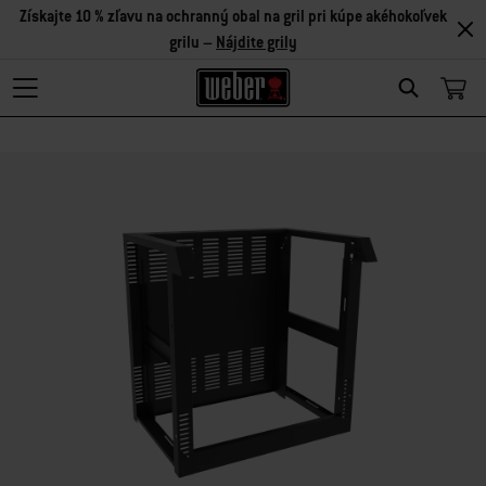
Získajte 10 % zľavu na ochranný obal na gril pri kúpe akéhokoľvek
grilu –
Nájdite grily
Search