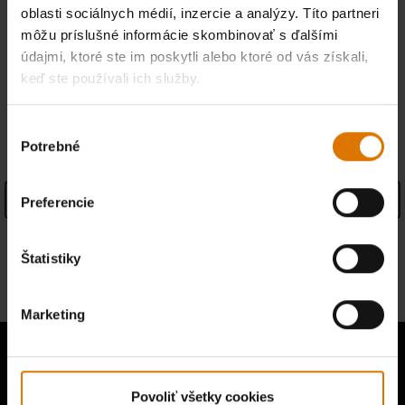
oblasti sociálnych médií, inzercie a analýzy. Títo partneri
môžu príslušné informácie skombinovať s ďalšími
Nájsť predajcu
údajmi, ktoré ste im poskytli alebo ktoré od vás získali,
keď ste používali ich služby.
SPECIFICATIONS
Výber
Potrebné
súhlasu
See Details
Preferencie
Informácie o záruke
Štatistiky
Informácie o výrobcovi
Marketing
Povoliť všetky cookies