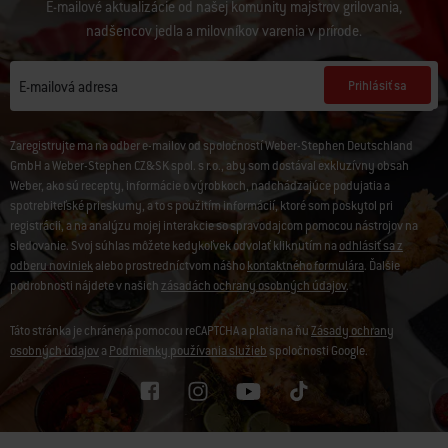
E-mailové aktualizácie od našej komunity majstrov grilovania,
nadšencov jedla a milovníkov varenia v prírode.
Prihlásiť sa
E-mailová adresa
Zaregistrujte ma na odber e-mailov od spoločností Weber-Stephen Deutschland
GmbH a Weber-Stephen CZ&SK spol. s r.o., aby som dostával exkluzívny obsah
Weber, ako sú recepty, informácie o výrobkoch, nadchádzajúce podujatia a
spotrebiteľské prieskumy, a to s použitím informácií, ktoré som poskytol pri
registrácii, a na analýzu mojej interakcie so spravodajcom pomocou nástrojov na
sledovanie. Svoj súhlas môžete kedykoľvek odvolať kliknutím na
odhlásiť sa z
odberu noviniek
alebo prostredníctvom nášho
kontaktného formulára
. Ďalšie
podrobnosti nájdete v našich
zásadách ochrany osobných údajov
.
Táto stránka je chránená pomocou reCAPTCHA a platia na ňu
Zásady ochrany
osobných údajov
a
Podmienky používania služieb
spoločnosti Google.