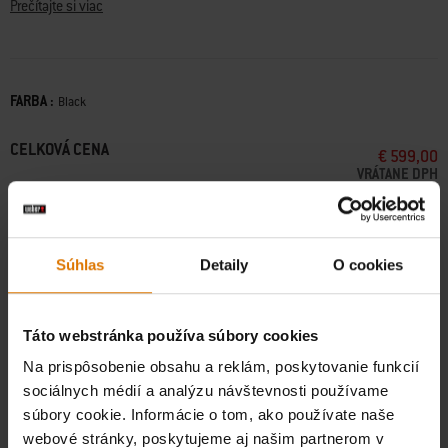
objednávke.
Prečítajte si viac
• Vysoko odolný materiál je kompletne pozinkovaný a práškovo
lakovaný, a preto sa dokonale hodí do vonkajších priestorov.
• Nastaviteľné nožičky umožňujú vyrovnať kuchyňu, vďaka čomu je
FARBA :
Color
Black
možné túto súpravu vonkajšej kuchyne prispôsobiť takmer akémukoľvek
prostrediu a do ideálnej výšky pre vás.
CELKOVÁ CENA
€ 599,00
VRÁTANE DPH
Unavailable
on weber.com
Súhlas
Detaily
O cookies
Doprava zadarmo na všetky objednávky
Táto webstránka používa súbory cookies
Doručenie balíka do 6-9 pracovných dní. Grily cca 1-2 týždne.
(
Viac
Na prispôsobenie obsahu a reklám, poskytovanie funkcií
informácií
)
sociálnych médií a analýzu návštevnosti používame
súbory cookie. Informácie o tom, ako používate naše
webové stránky, poskytujeme aj našim partnerom v
Bezplatné vrátenie tovaru
(
Viac informácií
)