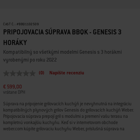
ČASŤ Č.:
#
BBQ1102509
PRIPOJOVACIA SÚPRAVA BBQK - GENESIS 3
HORÁKY
Kompatibilný so všetkými modelmi Genesis s 3 horákmi
vyrobenými po roku 2022
(0)
Napíšte recenziu
Žiadna
hodnota
hodnotenia
€ 599,00
Odkaz
vrátane DPH
na
tú
Súprava na pripojenie grilovacích kuchýň je nevyhnutná na integráciu
istú
kompatibilných plynových grilov Genesis do grilovacích kuchýň Weber.
stránku.
Pripojovacia súprava prepojí gril s modulmi a premení vašu terasu na
kompletnú vonkajšiu kuchyňu. Keď si v internetovom obchode
weber.com kúpite grilovaciu kuchyňu Weber, príslušná súprava na
pripojenie grilovacej kuchyne Weber sa automaticky pridá k vašej