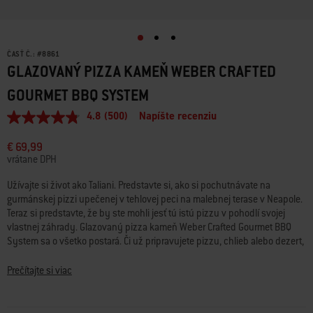
ČASŤ Č.:
#
8861
GLAZOVANÝ PIZZA KAMEŇ WEBER CRAFTED
GOURMET BBQ SYSTEM
4.8
(500)
Napíšte recenziu
4.8
z
5
€ 69,99
hviezdičiek,
vrátane DPH
priemerná
hodnota
Užívajte si život ako Taliani. Predstavte si, ako si pochutnávate na
hodnotenia.
gurmánskej pizzi upečenej v tehlovej peci na malebnej terase v Neapole.
Read
500
Teraz si predstavte, že by ste mohli jesť tú istú pizzu v pohodlí svojej
Reviews.
vlastnej záhrady. Glazovaný pizza kameň Weber Crafted Gourmet BBQ
Odkaz
System sa o všetko postará. Či už pripravujete pizzu, chlieb alebo dezert,
na
vychutnávajte si la dolce vita každý večer.
tú
istú
Prečítajte si viac
stránku.
Pripravte si cesto, naukladajte na neho svoje obľúbené prísady
a pripravte si vo vlastnej záhrade pizzu ako z pravej pece na pizzu. Pizza
kameň je vyrobený z glazovaného kordieritu, ktorý sa rýchlo zohreje na