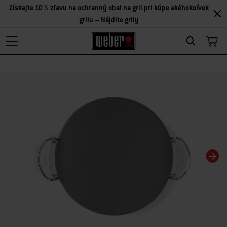
Získajte 10 % zľavu na ochranný obal na gril pri kúpe akéhokoľvek
grilu –
Nájdite grily
Search
Zmenou aktuálnej snímky tohto karuselu sa zmení aktuálna snímka miniatúrn