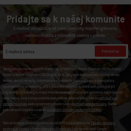
Pridajte sa k našej komunite
E-mailové aktualizácie od našej komunity majstrov grilovania,
nadšencov jedla a milovníkov varenia v prírode.
Prihlásiť sa
E-mailová adresa
Zaregistrujte ma na odber e-mailov od spoločností Weber-Stephen Deutschland
GmbH a Weber-Stephen CZ&SK spol. s r.o., aby som dostával exkluzívny obsah
Weber, ako sú recepty, informácie o výrobkoch, nadchádzajúce podujatia a
spotrebiteľské prieskumy, a to s použitím informácií, ktoré som poskytol pri
registrácii, a na analýzu mojej interakcie so spravodajcom pomocou nástrojov na
sledovanie. Svoj súhlas môžete kedykoľvek odvolať kliknutím na
odhlásiť sa z
odberu noviniek
alebo prostredníctvom nášho
kontaktného formulára
. Ďalšie
podrobnosti nájdete v našich
zásadách ochrany osobných údajov
.
Táto stránka je chránená pomocou reCAPTCHA a platia na ňu
Zásady ochrany
osobných údajov
a
Podmienky používania služieb
spoločnosti Google.