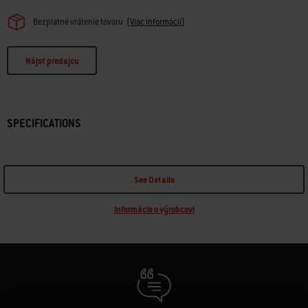
Bezplatné vrátenie tovaru
(
Viac informácií
)
Nájsť predajcu
SPECIFICATIONS
See Details
Informácie o výrobcovi