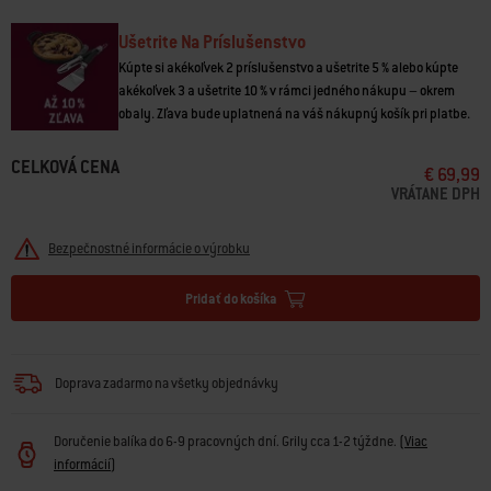
vysokú teplotu a postará sa o ľahké a chrumkavé tenké pizzové cesto. Po
dokončení grilovania použite praktický kovový prepravný rošt na rýchle
Ušetrite Na Príslušenstvo
a jednoduché prenesenie horúcej pizze a pizza kameňa z grilu na stôl.
Kúpte si akékoľvek 2 príslušenstvo a ušetrite 5 % alebo kúpte
akékoľvek 3 a ušetrite 10 % v rámci jedného nákupu – okrem
• Glazovaný povrch chráni jedlo pred prilepením a uľahčuje čistenie
obaly. Zľava bude uplatnená na váš nákupný košík pri platbe.
• Navrhnutý tak, aby vytváral pizzu ako z tehlovej pece, dezerty či
chlieb
CELKOVÁ CENA
• Kordieritový kameň absorbuje, zadržiava a distribuuje teplo
€ 69,99
• Obsahuje prepravný rošt na pohodlné premiestnenie jedla
VRÁTANE DPH
Potrebná je súprava rámu Weber Crafted a grilovacie rošty Weber Crafted
Bezpečnostné informácie o výrobku
alebo grilovacie rošty Gourmet BBQ system.
Pridať do košíka
Doprava zadarmo na všetky objednávky
Doručenie balíka do 6-9 pracovných dní. Grily cca 1-2 týždne.
(
Viac
informácií
)