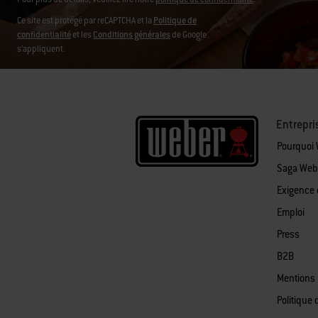
Ce site est protégé par reCAPTCHA et la
Politique de
confidentialité
et les
Conditions générales
de Google
s’appliquent.
Entrepri
Pourquoi
Saga Web
Exigence 
Emploi
Press
B2B
Mentions 
Politique 