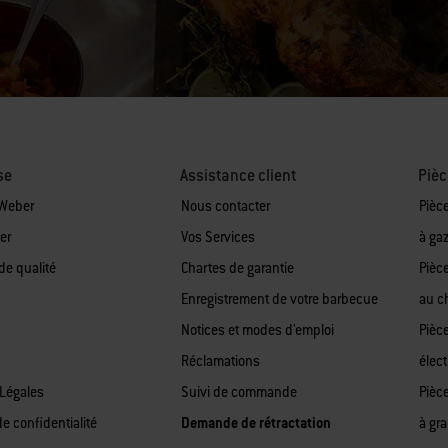
se
Assistance client
Pièc
 Weber
Nous contacter
Pièc
er
Vos Services
à ga
de qualité
Chartes de garantie
Pièc
Enregistrement de votre barbecue
au c
Notices et modes d'emploi
Pièc
Réclamations
élect
Légales
Suivi de commande
Pièc
de confidentialité
Demande de rétractation
à gr