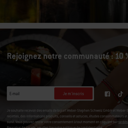
Rejoignez notre communauté : 10 %
Je m'inscris
E-mail
Je souhaite recevoir des emails de la part Weber-Stephen Schweiz GmbH et Weber-
recettes, des informations produits, conseils et astuces, études consommateurs et d'
suivi. Vous pouvez retirer votre consentement à tout moment en cliquant sur
se dés
Pour plus de détails, veuillez lire notre
politique de confidentialité
.