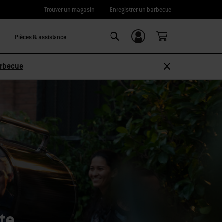
Trouver un magasin
Enregistrer un barbecue
Pièces & assistance
Se connecter/
Search
S’inscrire
arbecue
te