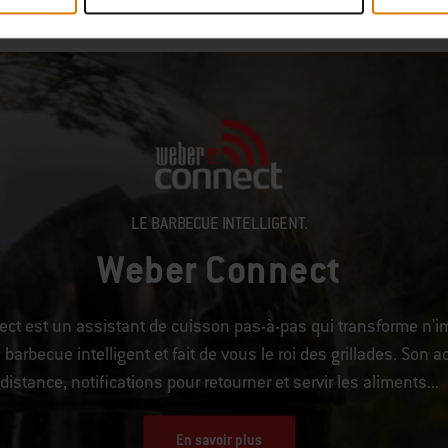
LE BARBECUE INTELLIGENT.
Weber Connect
ct est un assistant de cuisson pas-à-pas qui transforme n'i
barbecue intelligent et fait de vous le roi des grillades. Son a
distance, notifications pour retourner et servir les aliments...
En savoir plus