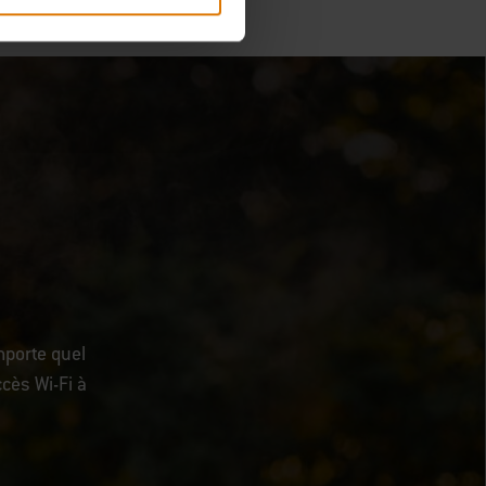
mporte quel
ccès Wi-Fi à