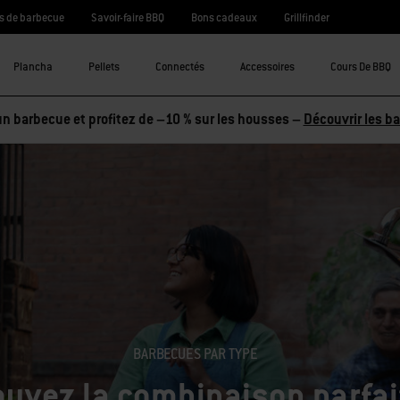
s de barbecue
Savoir-faire BBQ
Bons cadeaux
Grillfinder
Plancha
Pellets
Connectés
Accessoires
Cours De BBQ
n barbecue et profitez de –10 % sur les housses –
Découvrir les b
BARBECUES PAR TYPE
ouvez la combinaison parfai