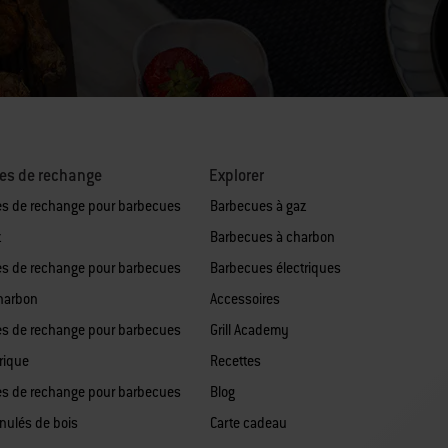
es de rechange
Explorer
es de rechange pour barbecues
Barbecues à gaz
z
Barbecues à charbon
es de rechange pour barbecues
Barbecues électriques
harbon
Accessoires
es de rechange pour barbecues
Grill Academy
rique
Recettes
es de rechange pour barbecues
Blog
anulés de bois
Carte cadeau