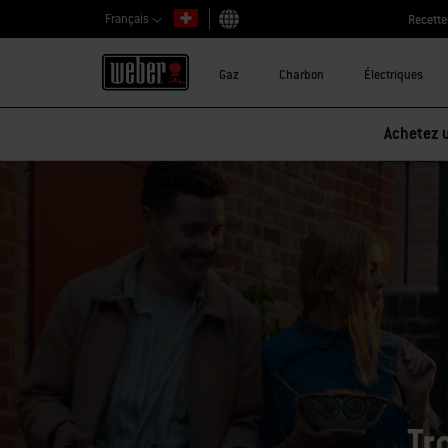
Français
Recette
Choisir un pays
Gaz
Charbon
Électriques
Achetez u
Tr