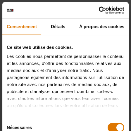
Spirit E 225 ET E 325
DOWNLOAD
GBS Mode Demploi
Consentement
Détails
À propos des cookies
(5.9 MB)
Spirit E225 ET E325
Ce site web utilise des cookies.
DOWNLOAD
GBS Ensemble Guide
Les cookies nous permettent de personnaliser le contenu
(11.37 MB)
et les annonces, d'offrir des fonctionnalités relatives aux
médias sociaux et d'analyser notre trafic. Nous
Spirit E 325 S GBS
partageons également des informations sur l'utilisation de
DOWNLOAD
Ensemble Guide
notre site avec nos partenaires de médias sociaux, de
(8.22 MB)
publicité et d'analyse, qui peuvent combiner celles-ci
avec d'autres informations que vous leur avez fournies
ou qu'ils ont collectées lors de votre utilisation de leurs
Spirit E325S GBS Mode
services.
DOWNLOAD
Demploi
(5.61 MB)
Sélection
Nécessaires
du