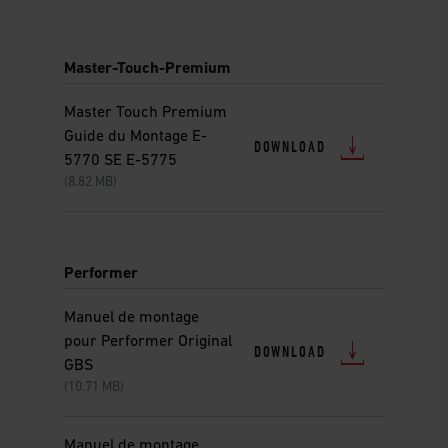
is
a
carousel
Master-Touch-Premium
of
various
images
Master Touch Premium
or
Guide du Montage E-
DOWNLOAD
videos.
5770 SE E-5775
Use
(8.82 MB)
Next
and
Previous
buttons
Performer
to
navigate.
Manuel de montage
pour Performer Original
DOWNLOAD
GBS
(10.71 MB)
Manuel de montage