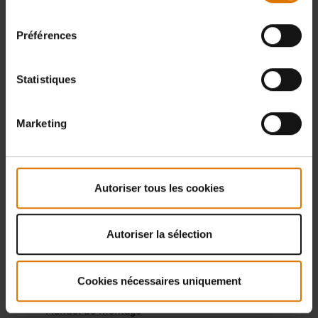
consentement
Spirit Classic E 210 / E
DOWNLOAD
310
Préférences
(7.17 MB)
Statistiques
Spirit Classic E 320
DOWNLOAD
(7.05 MB)
Marketing
Spirit Original E 210 / E
DOWNLOAD
310 / E 320
(8.19 MB)
Autoriser tous les cookies
Spirit Premium E 210 /
Autoriser la sélection
E 310 / S 310 / E 320 /
DOWNLOAD
S 320
(8.68 MB)
Cookies nécessaires uniquement
Manuel de montage