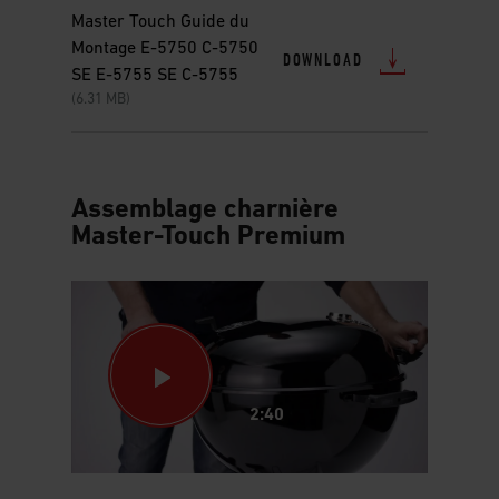
Master Touch Guide du
Montage E-5750 C-5750
DOWNLOAD
SE E-5755 SE C-5755
(6.31 MB)
Assemblage charnière
Master-Touch Premium
2:40
This