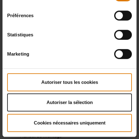
consentement
Spirit Classic E 210 / E
DOWNLOAD
310
Préférences
(7.17 MB)
Statistiques
Spirit Classic E 320
DOWNLOAD
(7.05 MB)
Marketing
Spirit Original E 210 / E
DOWNLOAD
310 / E 320
(8.19 MB)
Autoriser tous les cookies
Spirit Premium E 210 /
Autoriser la sélection
E 310 / S 310 / E 320 /
DOWNLOAD
S 320
(8.68 MB)
Cookies nécessaires uniquement
Manuel de montage