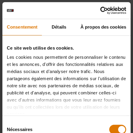
Spirit E 225 ET E 325
DOWNLOAD
GBS Mode Demploi
Consentement
Détails
À propos des cookies
(5.9 MB)
Spirit E225 ET E325
Ce site web utilise des cookies.
DOWNLOAD
GBS Ensemble Guide
Les cookies nous permettent de personnaliser le contenu
(11.37 MB)
et les annonces, d'offrir des fonctionnalités relatives aux
médias sociaux et d'analyser notre trafic. Nous
Spirit E 325 S GBS
partageons également des informations sur l'utilisation de
DOWNLOAD
Ensemble Guide
notre site avec nos partenaires de médias sociaux, de
(8.22 MB)
publicité et d'analyse, qui peuvent combiner celles-ci
avec d'autres informations que vous leur avez fournies
ou qu'ils ont collectées lors de votre utilisation de leurs
Spirit E325S GBS Mode
services.
DOWNLOAD
Demploi
(5.61 MB)
Sélection
Nécessaires
du