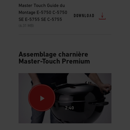
Master Touch Guide du
Montage E-5750 C-5750
DOWNLOAD
SE E-5755 SE C-5755
(6.31 MB)
Assemblage charnière
Master-Touch Premium
2:40
This