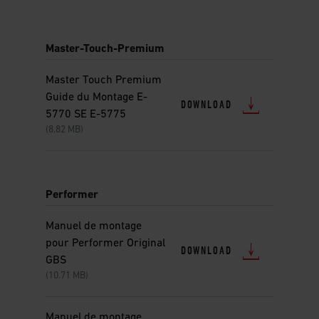
is
a
carousel
Master-Touch-Premium
of
various
images
Master Touch Premium
or
Guide du Montage E-
DOWNLOAD
videos.
5770 SE E-5775
Use
(8.82 MB)
Next
and
Previous
buttons
Performer
to
navigate.
Manuel de montage
pour Performer Original
DOWNLOAD
GBS
(10.71 MB)
Manuel de montage