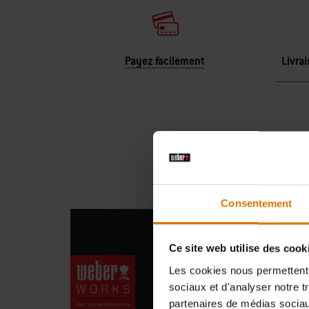
Payez facilement
Livrai
Consentement
Ce site web utilise des cook
Weber Works
Les cookies nous permettent d
sociaux et d'analyser notre t
partenaires de médias sociaux
Du bac de rangement d’extérieur 