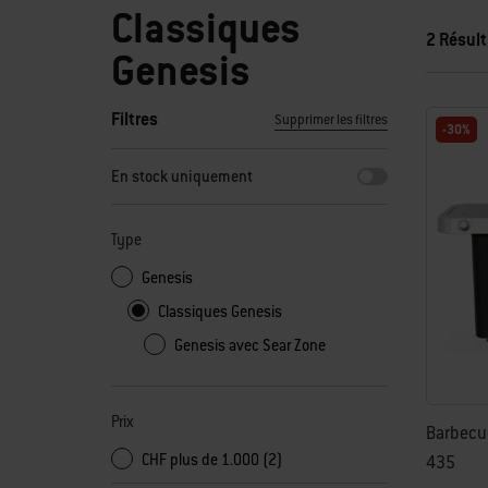
Classiques
2 Résult
Genesis
Filtres
Supprimer les filtres
-30%
En sélectionnant l’un des filtres, la page s'actualise en aff
En stock uniquement
Type
Genesis
Classiques Genesis
Genesis avec Sear Zone
Prix
Barbecue
CHF plus de 1.000 (2)
435