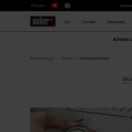
Français
Recette
Choisir un pays
Gaz
Charbon
Électriques
Achetez u
Barbecues à gaz
Genesis
Classiques Genesis
Déco