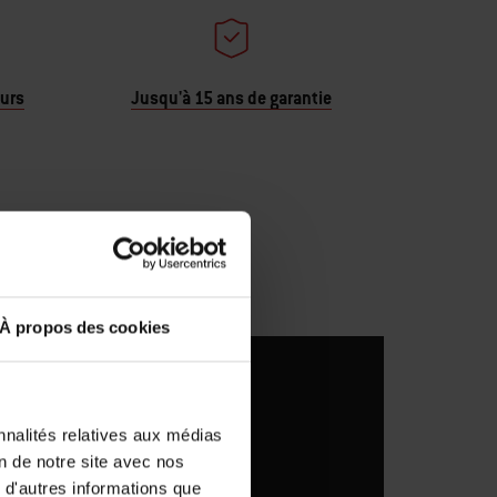
ours
Jusqu'à 15 ans de garantie
À propos des cookies
nnalités relatives aux médias
on de notre site avec nos
 d'autres informations que