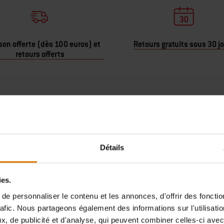
son offerte (dès 100 euros) et
Retours gratuits sous 30 j
retours offerts
Détails
ies.
e personnaliser le contenu et les annonces, d'offrir des fonctio
rafic. Nous partageons également des informations sur l'utilisati
, de publicité et d'analyse, qui peuvent combiner celles-ci avec
à la planche de découpe : personnalisez votre barbecue