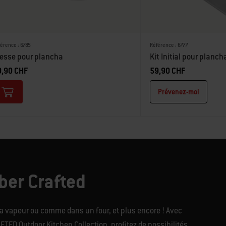
érence : 6785
Référence : 6777
esse pour plancha
Kit Initial pour planch
9,90 CHF
59,90 CHF
Prévenez-moi
er Crafted
à la vapeur ou comme dans un four, et plus encore ! Avec
ED Outdoor Kitchen Collection, profitez de possibilités