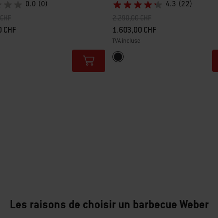
0.0
(0)
4.3
(22)
t de
à
Prix réduit de
à
 CHF
2.290,00 CHF
0 CHF
1.603,00 CHF
TVA incluse
tions
Color Options
Noir
Les raisons de choisir un barbecue Weber