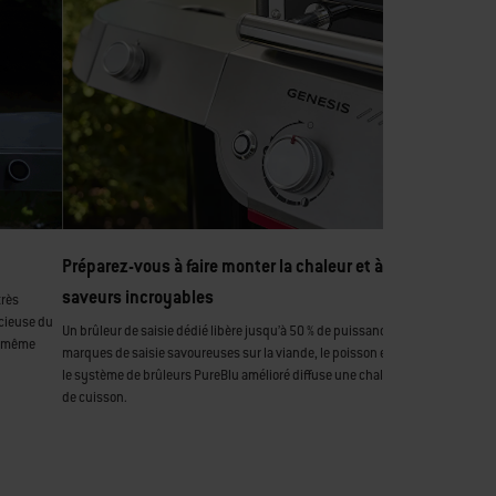
Préparez-vous à faire monter la chaleur et à déguster des
saveurs incroyables
très
acieuse du
Un brûleur de saisie dédié libère jusqu’à 50 % de puissance en plus pour de b
n même
marques de saisie savoureuses sur la viande, le poisson et les légumes, tand
le système de brûleurs PureBlu amélioré diffuse une chaleur uniforme sur les 
de cuisson.