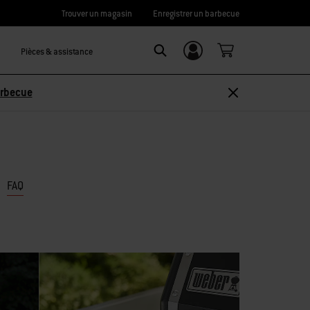
Trouver un magasin
Enregistrer un barbecue
Pièces & assistance
Se connecter/
Search
S’inscrire
arbecue
FAQ