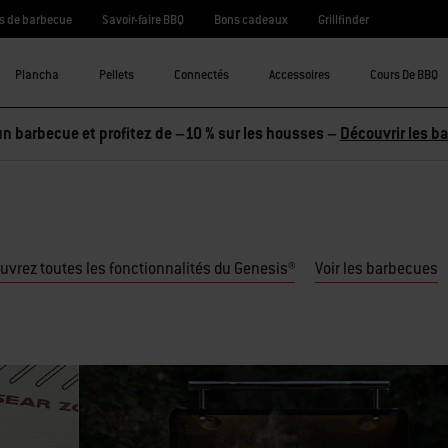
s de barbecue
Savoir-faire BBQ
Bons cadeaux
Grillfinder
Plancha
Pellets
Connectés
Accessoires
Cours De BBQ
n barbecue et profitez de –10 % sur les housses –
Découvrir les b
uvrez toutes les fonctionnalités du Genesis®
Voir les barbecues