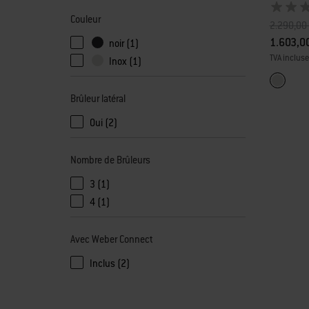
Couleur
Prix rédui
2.290,00
1.603,0
noir (1)
TVA incluse
Inox (1)
Color Op
Inox
Brûleur latéral
Oui (2)
Nombre de Brûleurs
3 (1)
4 (1)
Avec Weber Connect
Inclus (2)