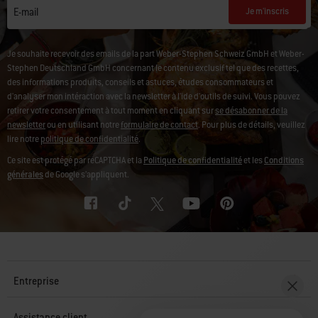
Je m'inscris
E-mail
Je souhaite recevoir des emails de la part Weber-Stephen Schweiz GmbH et Weber-
Stephen Deutschland GmbH concernant le contenu exclusif tel que des recettes,
des informations produits, conseils et astuces, études consommateurs et
d'analyser mon intéraction avec la newsletter à l'ide d'outils de suivi. Vous pouvez
retirer votre consentement à tout moment en cliquant sur
se désabonner de la
newsletter
ou en utilisant notre
formulaire de contact
. Pour plus de détails, veuillez
lire notre
politique de confidentialité
.
Ce site est protégé par reCAPTCHA et la
Politique de confidentialité
et les
Conditions
générales
de Google s’appliquent.
Entreprise
Assistance client