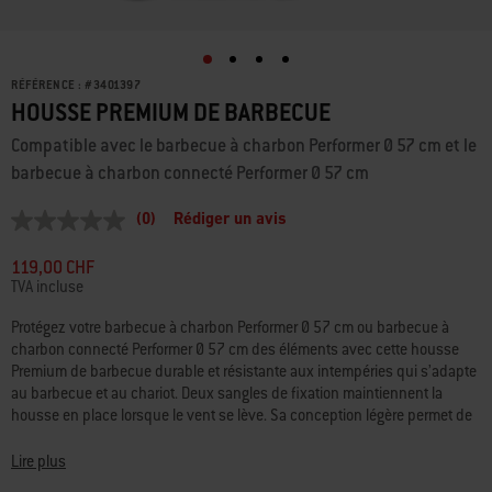
RÉFÉRENCE :
#
3401397
HOUSSE PREMIUM DE BARBECUE
Compatible avec le barbecue à charbon Performer Ø 57 cm et le
barbecue à charbon connecté Performer Ø 57 cm
(0)
Rédiger un avis
Aucune
valeur
de
119,00 CHF
notation
TVA incluse
Lien
sur
Protégez votre barbecue à charbon Performer Ø 57 cm ou barbecue à
la
charbon connecté Performer Ø 57 cm des éléments avec cette housse
même
page.
Premium de barbecue durable et résistante aux intempéries qui s’adapte
au barbecue et au chariot. Deux sangles de fixation maintiennent la
housse en place lorsque le vent se lève. Sa conception légère permet de
couvrir et de découvrir le barbecue en un clin d’œil.
Lire plus
• Compatible avec le barbecue à charbon Performer Ø 57 cm et barbecue