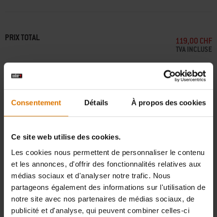
à charbon connecté Performer Ø 57 cm
• Matériau résistant aux intempéries et à la décoloration grâce au tissu
anti-UV
• S'attache avec deux sangles de fixation qui se fixent au chariot
PRIX TOTAL
119,00 CHF
• Fabriquée à partir de matériaux recyclés
TVA INCLUSE
• Facile à couvrir et à découvrir grâce à sa conception légère
Ajouter au panier
Consentement
Détails
À propos des cookies
Livraison standard gratuite à partir d'une valeur de commande de 100 CHF
Ce site web utilise des cookies.
Retours gratuits
(
restrictions applicables
)
Les cookies nous permettent de personnaliser le contenu
et les annonces, d'offrir des fonctionnalités relatives aux
trouver un détaillant
médias sociaux et d'analyser notre trafic. Nous
partageons également des informations sur l'utilisation de
notre site avec nos partenaires de médias sociaux, de
publicité et d'analyse, qui peuvent combiner celles-ci
SPECIFICATIONS