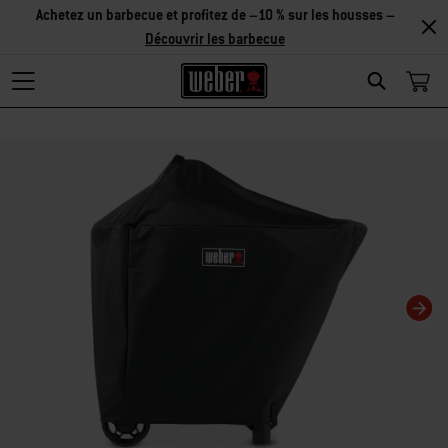
Achetez un barbecue et profitez de –10 % sur les housses –
Découvrir les barbecue
Search
Changing this current slide of this carousel will change the current slide of t