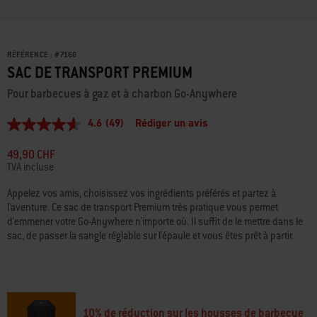
RÉFÉRENCE :
#
7160
SAC DE TRANSPORT PREMIUM
Pour barbecues à gaz et à charbon Go-Anywhere
4.6
(49)
Rédiger un avis
4.6
étoiles
sur
49,90 CHF
5,
TVA incluse
valeur
de
Appelez vos amis, choisissez vos ingrédients préférés et partez à
la
l'aventure. Ce sac de transport Premium très pratique vous permet
note
moyenne.
d'emmener votre Go-Anywhere n'importe où. Il suffit de le mettre dans le
Read
sac, de passer la sangle réglable sur l'épaule et vous êtes prêt à partir.
49
Reviews.
Lien
sur
la
même
page.
10% de réduction sur les housses de barbecue