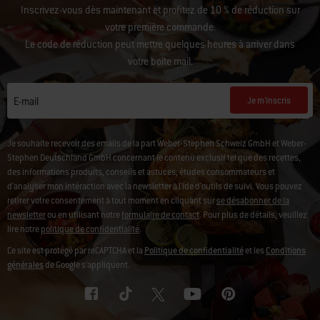
Inscrivez-vous dès maintenant et profitez de 10 % de réduction sur
votre première commande.
Le code de réduction peut mettre quelques heures à arriver dans
votre boîte mail.
Je m'inscris
E-mail
Je souhaite recevoir des emails de la part Weber-Stephen Schweiz GmbH et Weber-
Stephen Deutschland GmbH concernant le contenu exclusif tel que des recettes,
des informations produits, conseils et astuces, études consommateurs et
d'analyser mon intéraction avec la newsletter à l'ide d'outils de suivi. Vous pouvez
retirer votre consentement à tout moment en cliquant sur
se désabonner de la
newsletter
ou en utilisant notre
formulaire de contact
. Pour plus de détails, veuillez
lire notre
politique de confidentialité
.
Ce site est protégé par reCAPTCHA et la
Politique de confidentialité
et les
Conditions
générales
de Google s’appliquent.