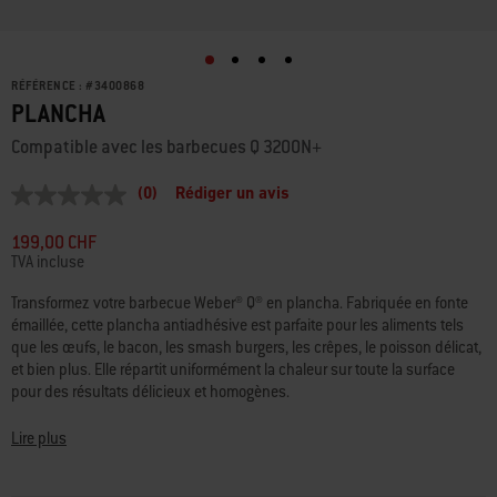
RÉFÉRENCE :
#
3400868
PLANCHA
Compatible avec les barbecues Q 3200N+
(0)
Rédiger un avis
Aucune
valeur
de
199,00 CHF
notation
TVA incluse
Lien
sur
Transformez votre barbecue Weber® Q® en plancha. Fabriquée en fonte
la
émaillée, cette plancha antiadhésive est parfaite pour les aliments tels
même
page.
que les œufs, le bacon, les smash burgers, les crêpes, le poisson délicat,
et bien plus. Elle répartit uniformément la chaleur sur toute la surface
pour des résultats délicieux et homogènes.
• Compatible avec les barbecues à gaz Q 3200N+ (non compatible avec
Lire plus
les modèles Q fabriqués avant 2025)
• Transformez votre barbecue Weber® Q® en plancha