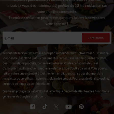
Inscrivez-vous dès maintenant et profitez de 10 % de réduction sur
votre première commande.
Le code de réduction peut mettre quelques heures à arriver dans
votre boîte mail.
Je m'inscris
E-mail
Je souhaite recevoir des emails de la part Weber-Stephen Schweiz GmbH et Weber-
Stephen Deutschland GmbH concernant le contenu exclusif tel que des recettes,
des informations produits, conseils et astuces, études consommateurs et
d'analyser mon intéraction avec la newsletter à l'ide d'outils de suivi. Vous pouvez
retirer votre consentement à tout moment en cliquant sur
se désabonner de la
newsletter
ou en utilisant notre
formulaire de contact
. Pour plus de détails, veuillez
lire notre
politique de confidentialité
.
Ce site est protégé par reCAPTCHA et la
Politique de confidentialité
et les
Conditions
générales
de Google s’appliquent.