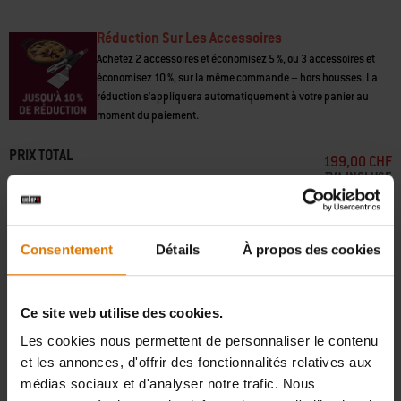
• Construction en fonte émaillée
• Chauffe uniformément la surface et conserve la chaleur
Réduction Sur Les Accessoires
• Surface antiadhésive idéale pour une grande variété d’aliments
Achetez 2 accessoires et économisez 5 %, ou 3 accessoires et
économisez 10 %, sur la même commande – hors housses. La
réduction s'appliquera automatiquement à votre panier au
moment du paiement.
PRIX TOTAL
199,00 CHF
TVA INCLUSE
Informations sur la sécurité des produits
Consentement
Détails
À propos des cookies
Ajouter au panier
Ce site web utilise des cookies.
Livraison standard gratuite à partir d'une valeur de commande de 100 CHF
Les cookies nous permettent de personnaliser le contenu
et les annonces, d'offrir des fonctionnalités relatives aux
médias sociaux et d'analyser notre trafic. Nous
Retours gratuits
(
restrictions applicables
)