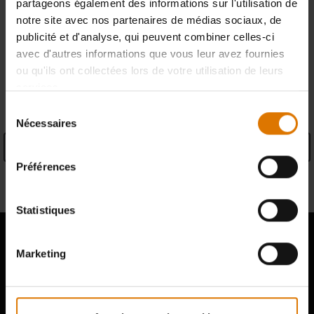
partageons également des informations sur l'utilisation de
notre site avec nos partenaires de médias sociaux, de
trouver un détaillant
publicité et d'analyse, qui peuvent combiner celles-ci
avec d'autres informations que vous leur avez fournies
ou qu'ils ont collectées lors de votre utilisation de leurs
services.
SPECIFICATIONS
Sélection
Nécessaires
du
consentement
Caractéristiques produit
Préférences
Informations du fabricant
Statistiques
Marketing
Hear From Other Grillers