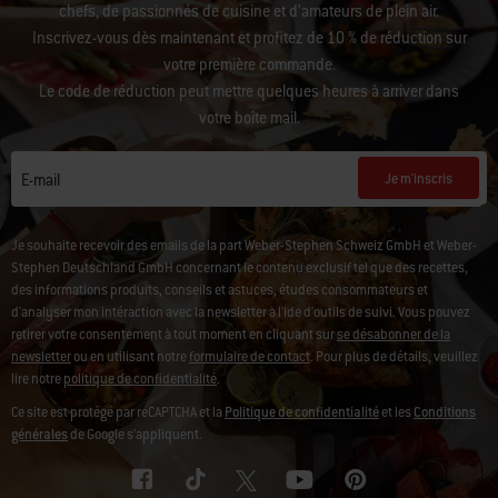
chefs, de passionnés de cuisine et d’amateurs de plein air.
Inscrivez-vous dès maintenant et profitez de 10 % de réduction sur
votre première commande.
Le code de réduction peut mettre quelques heures à arriver dans
votre boîte mail.
Je m'inscris
E-mail
Je souhaite recevoir des emails de la part Weber-Stephen Schweiz GmbH et Weber-
Stephen Deutschland GmbH concernant le contenu exclusif tel que des recettes,
des informations produits, conseils et astuces, études consommateurs et
d'analyser mon intéraction avec la newsletter à l'ide d'outils de suivi. Vous pouvez
retirer votre consentement à tout moment en cliquant sur
se désabonner de la
newsletter
ou en utilisant notre
formulaire de contact
. Pour plus de détails, veuillez
lire notre
politique de confidentialité
.
Ce site est protégé par reCAPTCHA et la
Politique de confidentialité
et les
Conditions
générales
de Google s’appliquent.