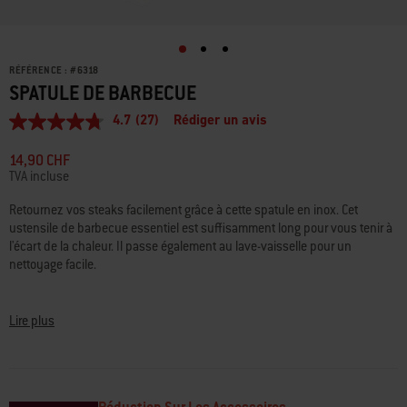
RÉFÉRENCE :
#
6318
SPATULE DE BARBECUE
4.7
(27)
Rédiger un avis
4.7
étoiles
sur
14,90 CHF
5,
TVA incluse
valeur
de
Retournez vos steaks facilement grâce à cette spatule en inox. Cet
la
ustensile de barbecue essentiel est suffisamment long pour vous tenir à
note
moyenne.
l'écart de la chaleur. Il passe également au lave-vaisselle pour un
Read
nettoyage facile.
27
Reviews.
• En acier inoxydable
Lien
sur
• Passe au lave-vaisselle pour un nettoyage facile
Lire plus
la
• Anneau pour suspendre la spatule pour un rangement facile
même
page.