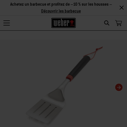
Achetez un barbecue et profitez de –10 % sur les housses –
Découvrir les barbecue
Search
Changing this current slide of this carousel will change the current slide of t