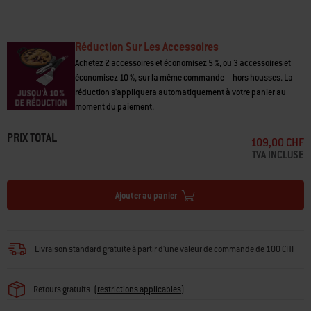
même
18 kg
page.
• Se replie facilement pour le stockage
• Compatible avec la housse Premium de barbecue pour barbecues à
Réduction Sur Les Accessoires
pellets Searwood® (vendue séparément) lorsque la tablette est relevée
ou abaissée
Achetez 2 accessoires et économisez 5 %, ou 3 accessoires et
économisez 10 %, sur la même commande – hors housses. La
réduction s'appliquera automatiquement à votre panier au
moment du paiement.
PRIX TOTAL
109,00 CHF
TVA INCLUSE
Ajouter au panier
Livraison standard gratuite à partir d'une valeur de commande de 100 CHF
Retours gratuits
(
restrictions applicables
)