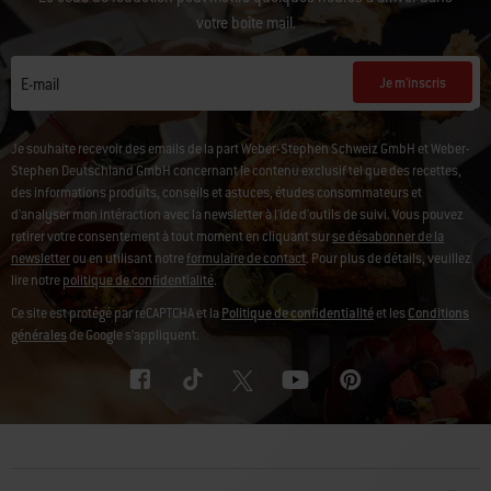
votre boîte mail.
Je m'inscris
E-mail
Je souhaite recevoir des emails de la part Weber-Stephen Schweiz GmbH et Weber-
Stephen Deutschland GmbH concernant le contenu exclusif tel que des recettes,
des informations produits, conseils et astuces, études consommateurs et
d'analyser mon intéraction avec la newsletter à l'ide d'outils de suivi. Vous pouvez
retirer votre consentement à tout moment en cliquant sur
se désabonner de la
newsletter
ou en utilisant notre
formulaire de contact
. Pour plus de détails, veuillez
lire notre
politique de confidentialité
.
Ce site est protégé par reCAPTCHA et la
Politique de confidentialité
et les
Conditions
générales
de Google s’appliquent.