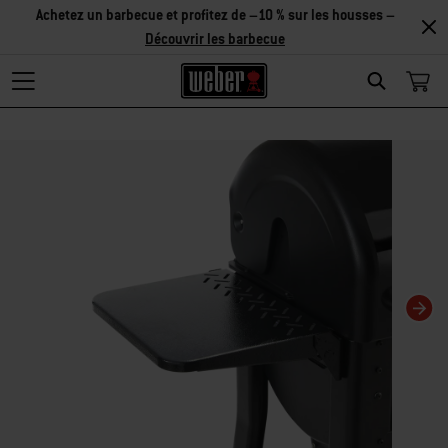
Achetez un barbecue et profitez de –10 % sur les housses –
Découvrir les barbecue
Search
Changing this current slide of this carousel will change the current slide of t