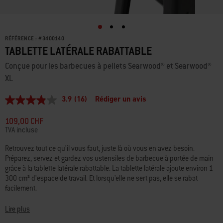
RÉFÉRENCE :
#
3400140
TABLETTE LATÉRALE RABATTABLE
Conçue pour les barbecues à pellets Searwood® et Searwood®
XL
3.9
(16)
Rédiger un avis
3.9
étoiles
sur
109,00 CHF
5,
TVA incluse
valeur
de
Retrouvez tout ce qu’il vous faut, juste là où vous en avez besoin.
la
Préparez, servez et gardez vos ustensiles de barbecue à portée de main
note
moyenne.
grâce à la tablette latérale rabattable. La tablette latérale ajoute environ 1
Read
300 cm² d’espace de travail. Et lorsqu'elle ne sert pas, elle se rabat
16
facilement.
Reviews.
Lien
sur
• Compatible avec les barbecues à pellets Searwood® et Searwood® XL
Lire plus
la
• Ajoute environ 1 300 cm² d'espace de travail et peut supporter jusqu'à