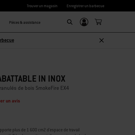
Trouver un magasin
Enregistrer un barbecue
Pièces & assistance
Se connecter/
Search
S’inscrire
arbecue
BATTABLE IN INOX
ranulés de bois SmokeFire EX4
er un avis
apporte plus de 1 600 cm2 d'espace de travail