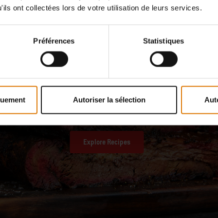
ils ont collectées lors de votre utilisation de leurs services.
Préférences
Statistiques
NEED SOME GRILLING INSPIRATION?
ossibilities Are Endless Wit
quement
Autoriser la sélection
Aut
Top Recipes
Explore Recipes