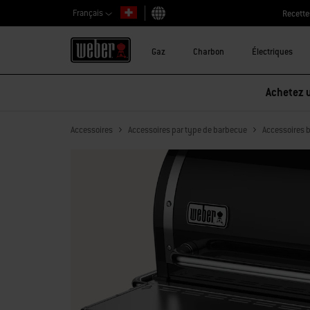
Français
Recette
Choisir un pays
Gaz
Charbon
Électriques
Achetez u
Accessoires
Accessoires par type de barbecue
Accessoires b