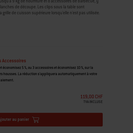
usqu'à 9 kg de nourriture et d'accessoires de barbecue, y
planches de découpe. Les clips sous la table sont
rille de cuisson supérieure lorsqu'elle n'est pas utilisée.
rbecue à granulés de bois SmokeFire
e travail et peut contenir jusqu'à 9 kg
uvoir bénéficier de plus d'espace pour vos plats
ée
re Premium (vendue séparément) lorsque le plan de travail
s Accessoires
t économisez 5 %, ou 3 accessoires et économisez 10 %, sur la
housses. La réduction s'appliquera automatiquement à votre
paiement.
119,00 CHF
TVA INCLUSE
Ajouter au panier