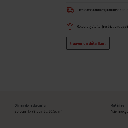
Livraison standard gratuite à par
Retours gratuits
(
restrictions appl
trouver un détaillant
Dimensions du carton
Matériau
26.5cm H x 72.5cm L x 10.5cm P
Acier inoxy