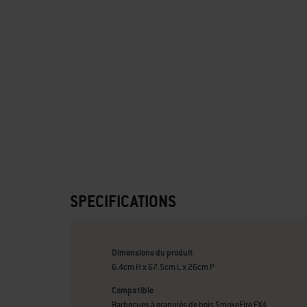
SPECIFICATIONS
Dimensions du produit
6.4cm H x 67.5cm L x 26cm P
Compatible
Barbecues à granulés de bois SmokeFire EX4