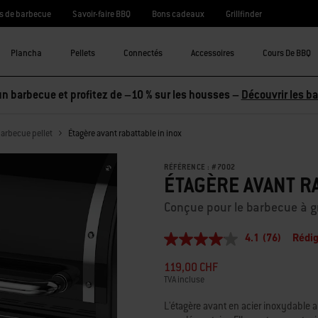
s de barbecue
Savoir-faire BBQ
Bons cadeaux
Grillfinder
Plancha
Pellets
Connectés
Accessoires
Cours De BBQ
n barbecue et profitez de –10 % sur les housses –
Découvrir les b
arbecue pellet
Étagère avant rabattable in inox
RÉFÉRENCE :
#
7002
ÉTAGÈRE AVANT RA
Conçue pour le barbecue à g
4.1
(76)
Rédig
4.1
étoiles
119,00 CHF
sur
5,
TVA incluse
valeur
de
L'étagère avant en acier inoxydable 
la