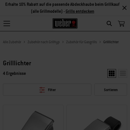
Erhalte 10% Rabatt auf die passende Abdeckhaube beim Grillkauf
(alle Grillmodelle) -
Grills entdecken
Search
Alle Zubehör
Zubehör nach Grilltyp
Zubehör für Gasgrills
Grilllichter
Grilllichter
4 Ergebnisse
Zwei Produkt
Ein P
Filter
Sortieren