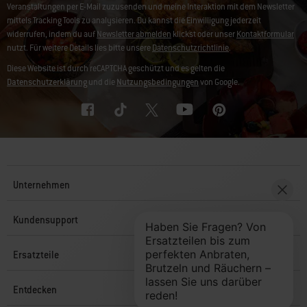
Veranstaltungen per E-Mail zuzusenden und meine Interaktion mit dem Newsletter
mittels Tracking Tools zu analysieren. Du kannst die Einwilligung jederzeit
widerrufen, indem du auf
Newsletter abmelden
klickst oder unser
Kontaktformular
nutzt. Für weitere Details lies bitte unsere
Datenschutzrichtlinie
.
Diese Website ist durch reCAPTCHA geschützt und es gelten die
Datenschutzerklärung
und die
Nutzungsbedingungen
von Google.
Unternehmen
Kundensupport
Ersatzteile
Entdecken