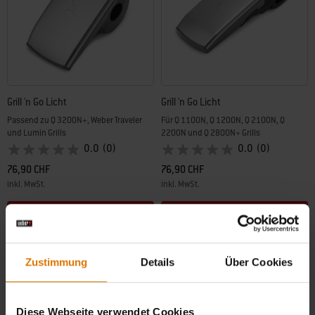
Grill 'n Go Licht
Grill 'n Go Licht
Passend zu Q 3200N+, Weber Traveler
Für Q 1100N, Q 1200N, Q 2100N, Q
und Lumin Grills
2200N und Q 2800N+ Grills
0.0
(0)
0.0
(0)
76,90 CHF
76,90 CHF
inkl. MwSt.
inkl. MwSt.
Color Options
Color Options
Zustimmung
Details
Über Cookies
-25%
Diese Webseite verwendet Cookies