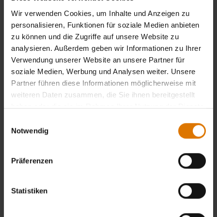
Wir verwenden Cookies, um Inhalte und Anzeigen zu
personalisieren, Funktionen für soziale Medien anbieten
zu können und die Zugriffe auf unsere Website zu
analysieren. Außerdem geben wir Informationen zu Ihrer
Verwendung unserer Website an unsere Partner für
soziale Medien, Werbung und Analysen weiter. Unsere
Weber Q Grill 'n Go Licht
Grill ’n Go Licht
Partner führen diese Informationen möglicherweise mit
Eignet sich für alle Q Grills
Passend für Spirit, Searwood 600/XL 600
weiteren Daten zusammen, die Sie ihnen bereitgestellt
und ausgewählte Genesis/Summit Grills
haben oder die sie im Rahmen Ihrer Nutzung der Dienste
4.1
(36)
4.2
(206)
gesammelt haben.
Einwilligungsauswahl
Preis reduziert ab
bis
76,90 CHF
76,90 CHF
Notwendig
57,67 CHF
inkl. MwSt.
inkl. MwSt.
Präferenzen
Color Options
Color Options
Informiere mich
Statistiken