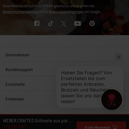
Diese Website ist durch reCAPTCHA geschützt und es gelten die
Datenschutzerklärung
und die
Nutzungsbedingungen
von Google.
Unternehmen
Kundensupport
Ersatzteile
Entdecken
© 2026 Weber. Alle Rechte vorbehalten.
WEBER CRAFTED Grillroste aus porzellanemailliertem Gusseisen
179,00 CHF
In den Warenkorb