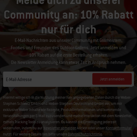
Melde dich zu unserer
Community an: 10% Rabatt
nur für dich
E-Mail-Nachrichten aus unserer Community mit Grillmeistern,
Foodies und Freunden des Outdoor-Grillens. Jetzt anmelden und
10% Rabatt auf die erste Bestellung erhalten.
Die Newsletter Anmeldung kann etwas Zeit in Anspruch nehmen.
Jetzt anmelden
E-Mail-Adresse
Hiermit willige ich in die Nutzung meiner hier angegebenen Daten durch die Weber-
Stephen Schweiz GmbH und Weber-Stephen Deutschland GmbH ein, um mir
exklusive Weber Inhalte wie Rezepte, Produktinformationen und kommende
Veranstaltungen per E-Mail zuzusenden und meine Interaktion mit dem Newsletter
mittels Tracking Tools zu analysieren. Du kannst die Einwilligung jederzeit
widerrufen, indem du auf
Newsletter abmelden
klickst oder unser
Kontaktformular
nutzt. Für weitere Details lies bitte unsere
Datenschutzrichtlinie
.