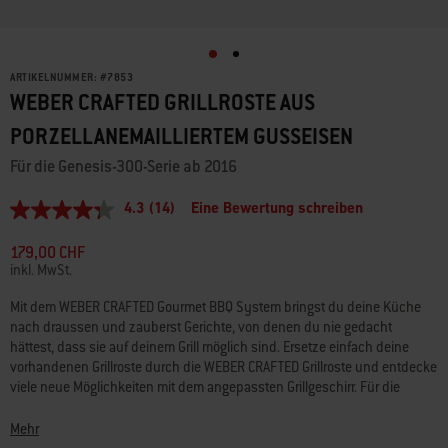
ARTIKELNUMMER:
#
7853
WEBER CRAFTED GRILLROSTE AUS
PORZELLANEMAILLIERTEM GUSSEISEN
Für die Genesis-300-Serie ab 2016
4.3
(14)
Eine Bewertung schreiben
4.3
von
5
179,00 CHF
Sternen,
inkl. MwSt.
durchschnittlicher
Bewertungswert.
Mit dem WEBER CRAFTED Gourmet BBQ System bringst du deine Küche
Read
nach draussen und zauberst Gerichte, von denen du nie gedacht
14
Reviews.
hättest, dass sie auf deinem Grill möglich sind. Ersetze einfach deine
Link
vorhandenen Grillroste durch die WEBER CRAFTED Grillroste und entdecke
zur
viele neue Möglichkeiten mit dem angepassten Grillgeschirr. Für die
gleichen
Verwendung von WEBER CRAFTED Grillgeschirr ist das WEBER CRAFTED
Seite.
Basis-Rahmen-Set erforderlich.
Mehr