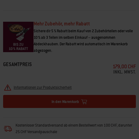
• Passend für Grills der Serie Genesis 300 ab Baujahr 2016
• Erforderlich für die meisten Teile des WEBER CRAFTED Grillzubehörs
• Hervorragende Wärmespeicherung und -verteilung
Mehr Zubehör, mehr Rabatt
• 2er-Set
Sichere dir 5 % Rabatt beim Kauf von 2 Zubehörteilen oder volle
10 % ab 3 Teilen im selben Einkauf – ausgenommen
Abdeckhauben. Der Rabatt wird automatisch im Warenkorb
abgezogen.
GESAMTPREIS
179,00 CHF
INKL. MWST.
Informationen zur Produktsicherheit
In den Warenkorb
Kostenloser Standardversand ab einem Bestellwert von 100 CHF, darunter
25 CHF Versandpauschale