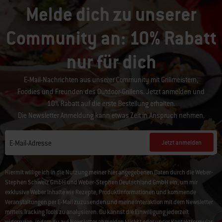
Melde dich zu unserer
Community an: 10% Rabatt
nur für dich
E-Mail-Nachrichten aus unserer Community mit Grillmeistern,
Foodies und Freunden des Outdoor-Grillens. Jetzt anmelden und
10% Rabatt auf die erste Bestellung erhalten.
Die Newsletter Anmeldung kann etwas Zeit in Anspruch nehmen.
Jetzt anmelden
E-Mail-Adresse
Hiermit willige ich in die Nutzung meiner hier angegebenen Daten durch die Weber-
Stephen Schweiz GmbH und Weber-Stephen Deutschland GmbH ein, um mir
exklusive Weber Inhalte wie Rezepte, Produktinformationen und kommende
Veranstaltungen per E-Mail zuzusenden und meine Interaktion mit dem Newsletter
mittels Tracking Tools zu analysieren. Du kannst die Einwilligung jederzeit