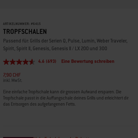
ARTIKELNUMMER:
#
6415
TROPFSCHALEN
Passend für: Grills der Serien Q, Pulse, Lumin, Weber Traveler,
Spirit, Spirit II, Genesis, Genesis II / LX 200 und 300
4.6
(693)
Eine Bewertung schreiben
4.6
von
5
7,90 CHF
Sternen,
inkl. MwSt.
durchschnittlicher
Bewertungswert.
Eine einfache Tropfschale kann dir grossen Aufwand ersparen. Die
Read
Tropfschale passt in die Auffangschale deines Grills und erleichtert dir
693
Reviews.
das Entsorgen des aufgefangenen Fetts.
Link
zur
gleichen
Seite.