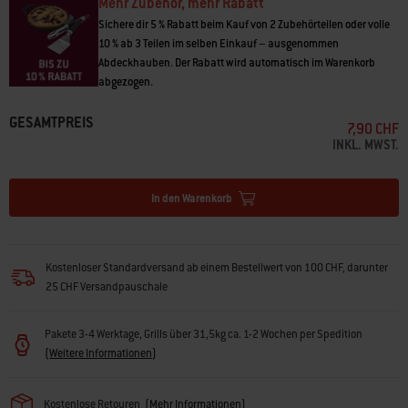
Mehr Zubehör, mehr Rabatt
Sichere dir 5 % Rabatt beim Kauf von 2 Zubehörteilen oder volle
10 % ab 3 Teilen im selben Einkauf – ausgenommen
Abdeckhauben. Der Rabatt wird automatisch im Warenkorb
abgezogen.
GESAMTPREIS
7,90 CHF
INKL. MWST.
In den Warenkorb
Kostenloser Standardversand ab einem Bestellwert von 100 CHF, darunter
25 CHF Versandpauschale
Pakete 3-4 Werktage, Grills über 31,5kg ca. 1-2 Wochen per Spedition
(
Weitere Informationen
)
Kostenlose Retouren
(
Mehr Informationen
)