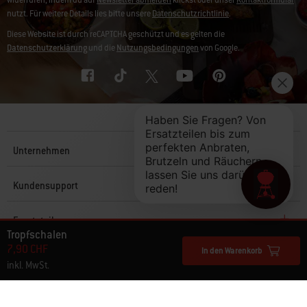
widerrufen, indem du auf
Newsletter abmelden
klickst oder unser
Kontaktformular
nutzt. Für weitere Details lies bitte unsere
Datenschutzrichtlinie
.
Diese Website ist durch reCAPTCHA geschützt und es gelten die
Datenschutzerklärung
und die
Nutzungsbedingungen
von Google.
Unternehmen
Kundensupport
Ersatzteile
Tropfschalen
7,90 CHF
In den Warenkorb
Entdecken
inkl. MwSt.
© 2026 Weber. Alle Rechte vorbehalten.