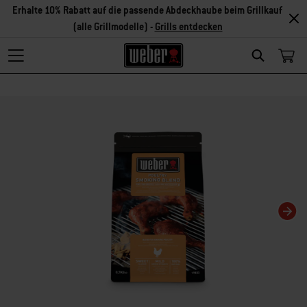
Erhalte 10% Rabatt auf die passende Abdeckhaube beim Grillkauf
(alle Grillmodelle) -
Grills entdecken
Search
Changing this current slide of this carousel will change the current slide of t