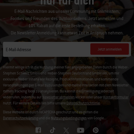
nur für dich
E-Mail-Nachrichten aus unserer Community mit Grillmeistern,
Foodies und Freunden des Outdoor-Grillens. Jetzt anmelden und
10% Rabatt auf die erste Bestellung erhalten.
Die Newsletter Anmeldung kann etwas Zeit in Anspruch nehmen.
Jetzt anmelden
E-Mail-Adresse
Hiermit willige ich in die Nutzung meiner hier angegebenen Daten durch die Weber-
Stephen Schweiz GmbH und Weber-Stephen Deutschland GmbH ein, um mir
exklusive Weber Inhalte wie Rezepte, Produktinformationen und kommende
Veranstaltungen per E-Mail zuzusenden und meine Interaktion mit dem Newsletter
mittels Tracking Tools zu analysieren. Du kannst die Einwilligung jederzeit
widerrufen, indem du auf
Newsletter abmelden
klickst oder unser
Kontaktformular
nutzt. Für weitere Details lies bitte unsere
Datenschutzrichtlinie
.
Diese Website ist durch reCAPTCHA geschützt und es gelten die
Datenschutzerklärung
und die
Nutzungsbedingungen
von Google.