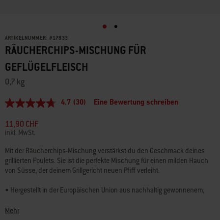
ARTIKELNUMMER:
#
17833
RÄUCHERCHIPS-MISCHUNG FÜR
GEFLÜGELFLEISCH
0,7 kg
4.7
(30)
Eine Bewertung schreiben
4.7
von
5
11,90 CHF
Sternen,
inkl. MwSt.
durchschnittlicher
Bewertungswert.
Mit der Räucherchips-Mischung verstärkst du den Geschmack deines
Read
grillierten Poulets. Sie ist die perfekte Mischung für einen milden Hauch
30
Reviews.
von Süsse, der deinem Grillgericht neuen Pfiff verleiht.
Link
zur
• Hergestellt in der Europäischen Union aus nachhaltig gewonnenem,
gleichen
FSC®-zertifiziertem Holz (FSC® Mix)
Seite.
Mehr