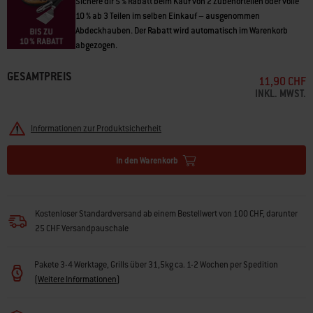
Sichere dir 5 % Rabatt beim Kauf von 2 Zubehörteilen oder volle
10 % ab 3 Teilen im selben Einkauf – ausgenommen
Abdeckhauben. Der Rabatt wird automatisch im Warenkorb
abgezogen.
GESAMTPREIS
11,90 CHF
INKL. MWST.
Informationen zur Produktsicherheit
In den Warenkorb
Kostenloser Standardversand ab einem Bestellwert von 100 CHF, darunter
25 CHF Versandpauschale
Pakete 3-4 Werktage, Grills über 31,5kg ca. 1-2 Wochen per Spedition
(
Weitere Informationen
)