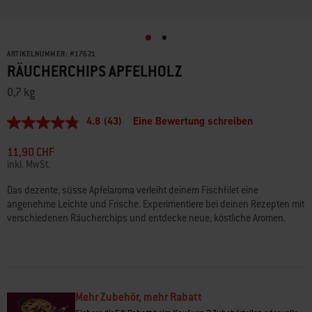
ARTIKELNUMMER:
#
17621
RÄUCHERCHIPS APFELHOLZ
0,7 kg
4.8
(43)
Eine Bewertung schreiben
4.8
von
5
11,90 CHF
Sternen,
inkl. MwSt.
durchschnittlicher
Bewertungswert.
Das dezente, süsse Apfelaroma verleiht deinem Fischfilet eine
Read
angenehme Leichte und Frische. Experimentiere bei deinen Rezepten mit
43
Reviews.
verschiedenen Räucherchips und entdecke neue, köstliche Aromen.
Link
zur
gleichen
Seite.
Mehr Zubehör, mehr Rabatt