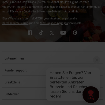
mittels Tracking Tools zu analysieren. Du kannst die Einwilligung jederzeit
widerrufen, indem du auf
Newsletter abmelden
klickst oder unser
Kontaktformular
nutzt. Für weitere Details lies bitte unsere
Datenschutzrichtlinie
.
Diese Website ist durch reCAPTCHA geschützt und es gelten die
Datenschutzerklärung
und die
Nutzungsbedingungen
von Google.
Unternehmen
Kundensupport
Ersatzteile
Entdecken